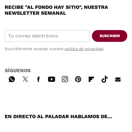
RECIBE "AL FONDO HAY SITIO", NUESTRA
NEWSLETTER SEMANAL
SUSCRIBIR
Suscribiéndote aceptas nuestra
política de privacidad
SÍGUENOS
Wh
Twi
Fac
You
Inst
Pint
Flip
Tikt
E-
ats
tter
ebo
tub
agr
ere
boa
ok
mai
App
ok
e
am
st
rd
l
EN DIRECTO AL PALADAR HABLAMOS DE...