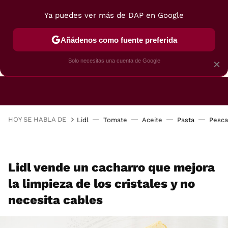
Ya puedes ver más de DAP en Google
Añádenos como fuente preferida
CAFETERAS
FREIDORAS DE AIRE
GUÍAS DE 
Solo necesitas una cuenta de Google
×
HOY SE HABLA DE
Lidl
Tomate
Aceite
Pasta
Pesc
Lidl vende un cacharro que mejora
la limpieza de los cristales y no
necesita cables