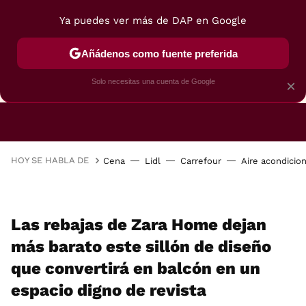
Ya puedes ver más de DAP en Google
Añádenos como fuente preferida
CAFETERAS
FREIDORAS DE AIRE
GUÍAS DE 
Solo necesitas una cuenta de Google
×
HOY SE HABLA DE
Cena
Lidl
Carrefour
Aire acondicio
Las rebajas de Zara Home dejan
más barato este sillón de diseño
que convertirá en balcón en un
espacio digno de revista