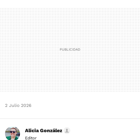
FACEBOOK
TWITTER
FLIPBOARD
E-
WHATSAPP
MAIL
2 Julio 2026
Alicia González
Editor