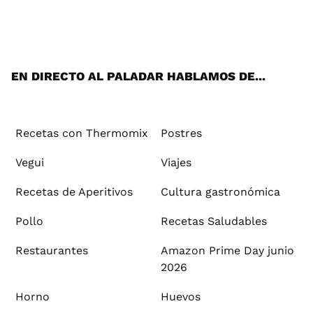
Wh
Twi
Fac
You
Inst
Pint
Flip
Tikt
E-
ats
tter
ebo
tub
agr
ere
boa
ok
mai
App
ok
e
am
st
rd
l
EN DIRECTO AL PALADAR HABLAMOS DE...
Recetas con Thermomix
Postres
Vegui
Viajes
Recetas de Aperitivos
Cultura gastronómica
Pollo
Recetas Saludables
Restaurantes
Amazon Prime Day junio
2026
Horno
Huevos