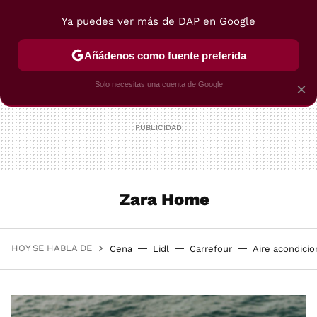
Ya puedes ver más de DAP en Google
MENÚ
NUEVO
Añádenos como fuente preferida
POSTRES
VIAJES
SELECCIÓN
VEGUI
Solo necesitas una cuenta de Google
×
Zara Home
HOY SE HABLA DE
Cena
Lidl
Carrefour
Aire acondici