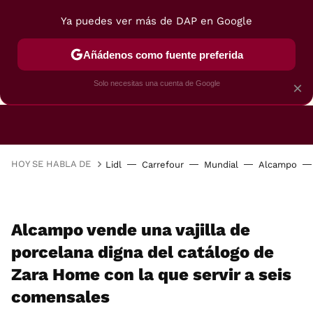
Ya puedes ver más de DAP en Google
Añádenos como fuente preferida
CAFETERAS
FREIDORAS DE AIRE
GUÍAS DE 
Solo necesitas una cuenta de Google
×
HOY SE HABLA DE
Lidl
Carrefour
Mundial
Alcampo
Alcampo vende una vajilla de
porcelana digna del catálogo de
Zara Home con la que servir a seis
comensales