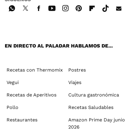
Wh
Twi
Fac
You
Inst
Pint
Flip
Tikt
E-
ats
tter
ebo
tub
agr
ere
boa
ok
mai
App
ok
e
am
st
rd
l
EN DIRECTO AL PALADAR HABLAMOS DE...
Recetas con Thermomix
Postres
Vegui
Viajes
Recetas de Aperitivos
Cultura gastronómica
Pollo
Recetas Saludables
Restaurantes
Amazon Prime Day junio
2026