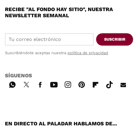
RECIBE "AL FONDO HAY SITIO", NUESTRA
NEWSLETTER SEMANAL
SUSCRIBIR
Suscribiéndote aceptas nuestra
política de privacidad
SÍGUENOS
Wh
Twi
Fac
You
Inst
Pint
Flip
Tikt
E-
ats
tter
ebo
tub
agr
ere
boa
ok
mai
App
ok
e
am
st
rd
l
EN DIRECTO AL PALADAR HABLAMOS DE...