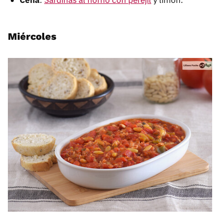
Cena
.
Sardinas al horno con perejil
y limón.
Miércoles