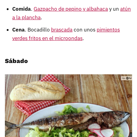
Comida
.
Gazpacho de pepino y albahaca
y un
atún
a la plancha
.
Cena
. Bocadillo
brascada
con unos
pimientos
verdes fritos en el microondas
.
Sábado