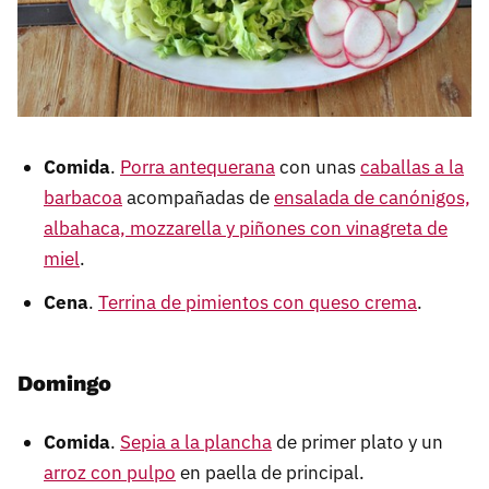
Comida
.
Porra antequerana
con unas
caballas a la
barbacoa
acompañadas de
ensalada de canónigos,
albahaca, mozzarella y piñones con vinagreta de
miel
.
Cena
.
Terrina de pimientos con queso crema
.
Domingo
Comida
.
Sepia a la plancha
de primer plato y un
arroz con pulpo
en paella de principal.