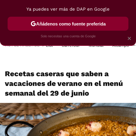
Ya puedes ver más de DAP en Google
MENÚ
NUEVO
Añádenos como fuente preferida
POSTRES
VIAJES
SELECCIÓN
VEGUI
Solo necesitas una cuenta de Google
×
HOY SE HABLA DE
Lidl
Carrefour
Mundial
Alcampo
Recetas caseras que saben a
vacaciones de verano en el menú
semanal del 29 de junio