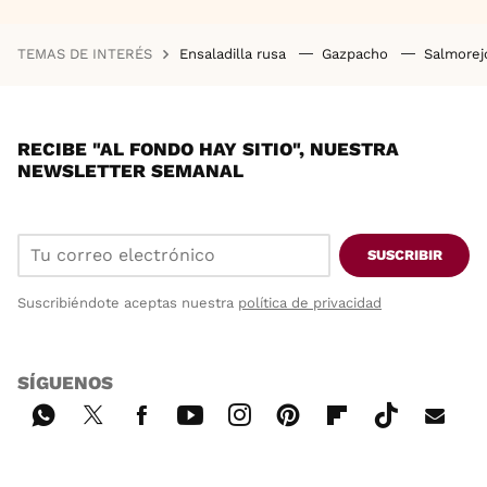
TEMAS DE INTERÉS
Ensaladilla rusa
Gazpacho
Salmore
RECIBE "AL FONDO HAY SITIO", NUESTRA
NEWSLETTER SEMANAL
SUSCRIBIR
Suscribiéndote aceptas nuestra
política de privacidad
SÍGUENOS
Wh
Twi
Fac
You
Inst
Pint
Flip
Tikt
E-
ats
tter
ebo
tub
agr
ere
boa
ok
mai