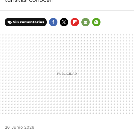
Sin comentarios
FACEBOOK
TWITTER
FLIPBOARD
E-
WHATSAPP
MAIL
26 Junio 2026