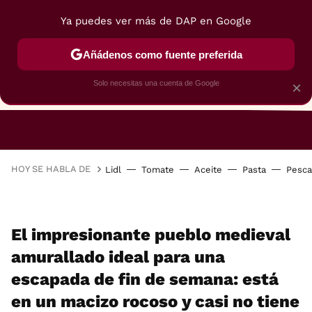
Ya puedes ver más de DAP en Google
Añádenos como fuente preferida
Solo necesitas una cuenta de Google
×
RESTAURANTES
GASTROGUÍA
48 HORAS
HOY SE HABLA DE
Lidl
Tomate
Aceite
Pasta
Pesc
El impresionante pueblo medieval
amurallado ideal para una
escapada de fin de semana: está
en un macizo rocoso y casi no tiene