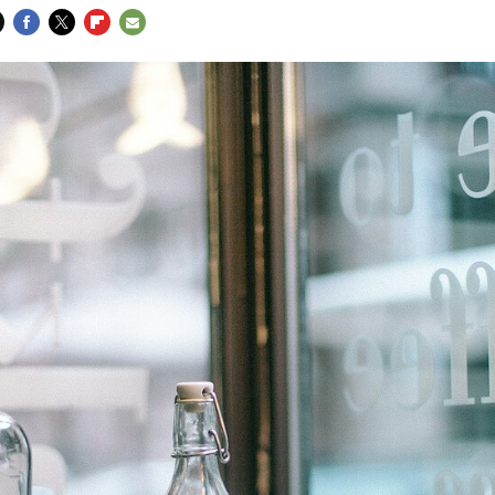
FACEBOOK
TWITTER
FLIPBOARD
E-
MAIL