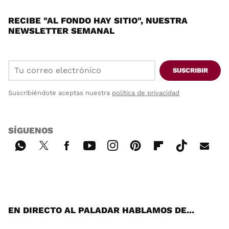
RECIBE "AL FONDO HAY SITIO", NUESTRA
NEWSLETTER SEMANAL
SUSCRIBIR
Suscribiéndote aceptas nuestra
política de privacidad
SÍGUENOS
Wh
Twi
Fac
You
Inst
Pint
Flip
Tikt
E-
ats
tter
ebo
tub
agr
ere
boa
ok
mai
App
ok
e
am
st
rd
l
EN DIRECTO AL PALADAR HABLAMOS DE...