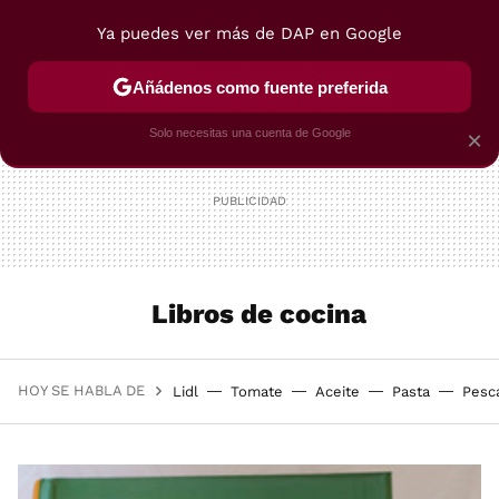
Ya puedes ver más de DAP en Google
MENÚ
NUEVO
Añádenos como fuente preferida
POSTRES
VIAJES
SELECCIÓN
VEGUI
Solo necesitas una cuenta de Google
×
Libros de cocina
HOY SE HABLA DE
Lidl
Tomate
Aceite
Pasta
Pesc