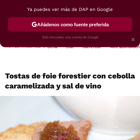
Ya puedes ver más de DAP en Google
MENÚ
NUEVO
Añádenos como fuente preferida
POSTRES
VIAJES
SELECCIÓN
VEGUI
Solo necesitas una cuenta de Google
×
HOY SE HABLA DE
Cena
Lidl
Carrefour
Aire acondicio
Tostas de foie forestier con cebolla
caramelizada y sal de vino