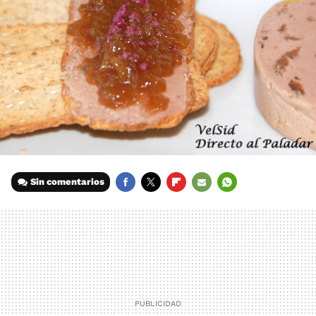
Sin comentarios
FACEBOOK
TWITTER
FLIPBOARD
E-
WHATSAPP
MAIL