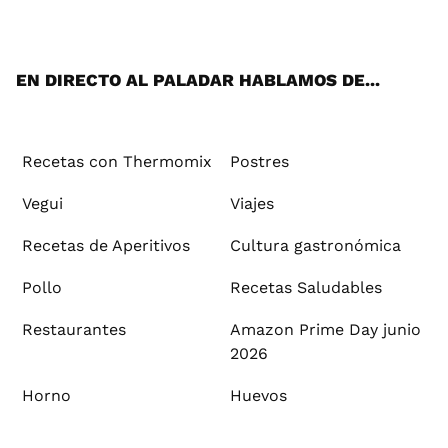
ats
tter
ebo
tub
agr
ere
boa
ok
mai
App
ok
e
am
st
rd
l
EN DIRECTO AL PALADAR HABLAMOS DE...
Recetas con Thermomix
Postres
Vegui
Viajes
Recetas de Aperitivos
Cultura gastronómica
Pollo
Recetas Saludables
Restaurantes
Amazon Prime Day junio
2026
Horno
Huevos