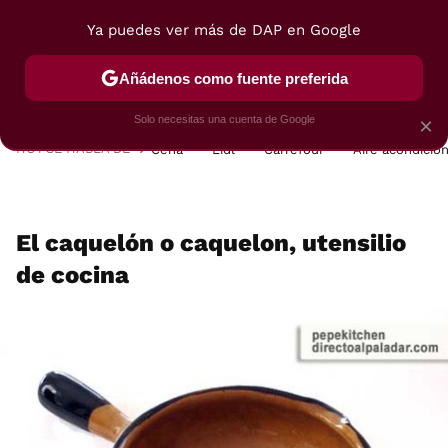
Ya puedes ver más de DAP en Google
MENÚ
NUEVO
Añádenos como fuente preferida
POSTRES
VIAJES
SELECCIÓN
VEGUI
Solo necesitas una cuenta de Google
×
HOY SE HABLA DE
Cena
Lidl
Carrefour
Aire acondicio
El caquelón o caquelon, utensilio
de cocina