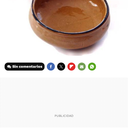
Sin comentarios
FACEBOOK
TWITTER
FLIPBOARD
E-
WHATSAPP
MAIL