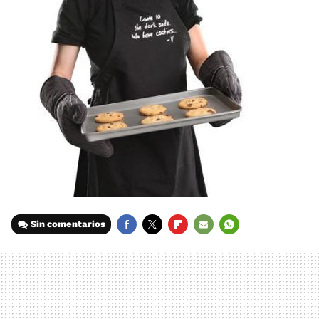
Sin comentarios
FACEBOOK
TWITTER
FLIPBOARD
E-
WHATSAPP
MAIL