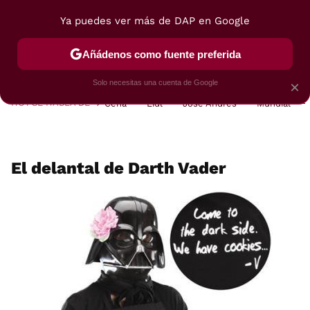
Ya puedes ver más de DAP en Google
MENÚ
NUEVO
Añádenos como fuente preferida
POSTRES
VIAJES
SELECCIÓN
VEGUI
Solo necesitas una cuenta de Google
×
HOY SE HABLA DE
Cena
Lidl
José Andrés
Mundial
El delantal de Darth Vader