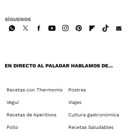
SÍGUENOS
Wh
Twi
Fac
You
Inst
Pint
Flip
Tikt
E-
ats
tter
ebo
tub
agr
ere
boa
ok
mai
App
ok
e
am
st
rd
l
EN DIRECTO AL PALADAR HABLAMOS DE...
Recetas con Thermomix
Postres
Vegui
Viajes
Recetas de Aperitivos
Cultura gastronómica
Pollo
Recetas Saludables