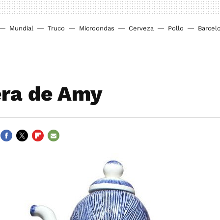
Mundial
Truco
Microondas
Cerveza
Pollo
Barcel
era de Amy
FACEBOOK
TWITTER
FLIPBOARD
E-
MAIL