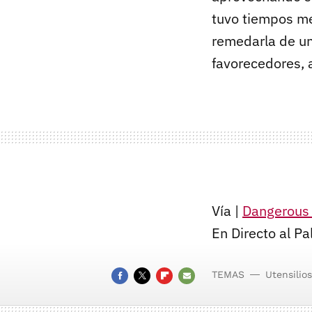
tuvo tiempos me
remedarla de un
favorecedores, 
Vía |
Dangerous
En Directo al Pa
TEMAS
Utensilios
FACEBOOK
TWITTER
FLIPBOARD
E-
MAIL