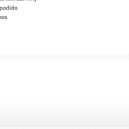
 podido
nos