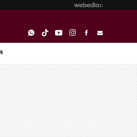
I
WHATSAPP
TIKTOK
YOUTUBE
INSTAGRAM
FACEBOOK
E-
MAIL