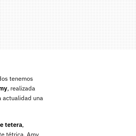
odos tenemos
Amy
, realizada
a actualidad una
e tetera
,
te tétrica. Amy