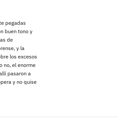
nte pegadas
on buen tono y
sas de
rense, y la
obre los excesos
o no, el enorme
llí pasaron a
opera y no quise