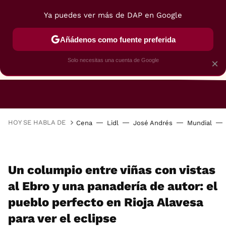
Ya puedes ver más de DAP en Google
Añádenos como fuente preferida
Solo necesitas una cuenta de Google
×
RESTAURANTES
GASTROGUÍA
48 HORAS
HOY SE HABLA DE
Cena
Lidl
José Andrés
Mundial
Un columpio entre viñas con vistas
al Ebro y una panadería de autor: el
pueblo perfecto en Rioja Alavesa
para ver el eclipse