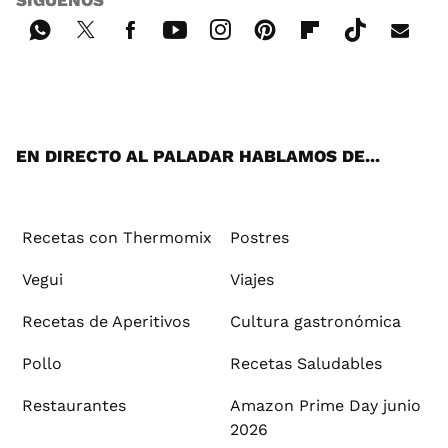
Wh
Twi
Fac
You
Inst
Pint
Flip
Tikt
E-
ats
tter
ebo
tub
agr
ere
boa
ok
mai
App
ok
e
am
st
rd
l
EN DIRECTO AL PALADAR HABLAMOS DE...
Recetas con Thermomix
Postres
Vegui
Viajes
Recetas de Aperitivos
Cultura gastronómica
Pollo
Recetas Saludables
Restaurantes
Amazon Prime Day junio
2026