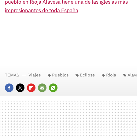
pueblo en Rioja Alavesa tiene una de las iglesias más
impresionantes de toda España
TEMAS
Viajes
Pueblos
Eclipse
Rioja
Álav
FACEBOOK
TWITTER
FLIPBOARD
E-
WHATSAPP
MAIL