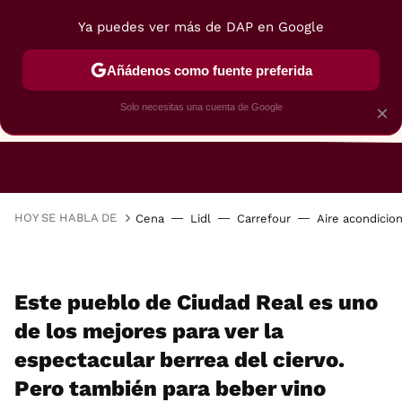
Ya puedes ver más de DAP en Google
Añádenos como fuente preferida
Solo necesitas una cuenta de Google
×
RESTAURANTES
GASTROGUÍA
48 HORAS
HOY SE HABLA DE
Cena
Lidl
Carrefour
Aire acondicio
Este pueblo de Ciudad Real es uno
de los mejores para ver la
espectacular berrea del ciervo.
Pero también para beber vino