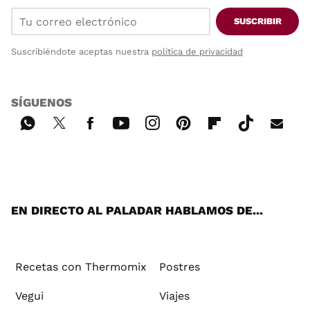
SUSCRIBIR
Suscribiéndote aceptas nuestra
política de privacidad
SÍGUENOS
Wh
Twi
Fac
You
Inst
Pint
Flip
Tikt
E-
ats
tter
ebo
tub
agr
ere
boa
ok
mai
App
ok
e
am
st
rd
l
EN DIRECTO AL PALADAR HABLAMOS DE...
Recetas con Thermomix
Postres
Vegui
Viajes