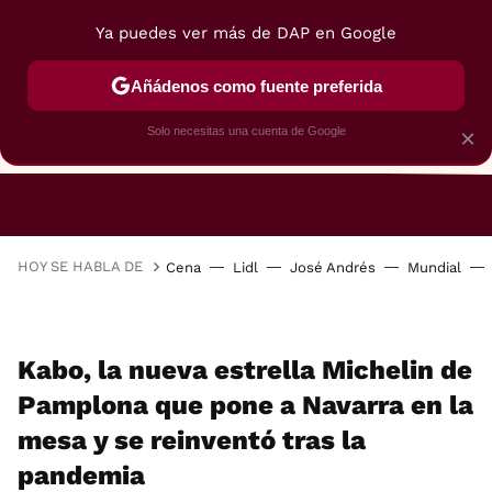
Ya puedes ver más de DAP en Google
Añádenos como fuente preferida
Solo necesitas una cuenta de Google
×
RESTAURANTES
GASTROGUÍA
48 HORAS
HOY SE HABLA DE
Cena
Lidl
José Andrés
Mundial
Kabo, la nueva estrella Michelin de
Pamplona que pone a Navarra en la
mesa y se reinventó tras la
pandemia