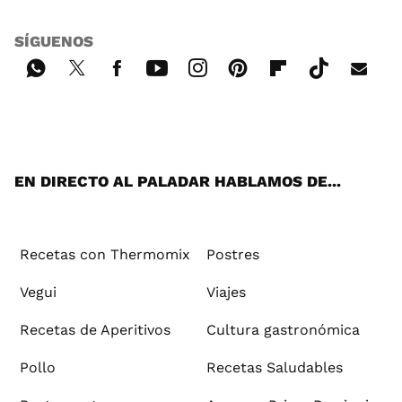
SÍGUENOS
Wh
Twi
Fac
You
Inst
Pint
Flip
Tikt
E-
ats
tter
ebo
tub
agr
ere
boa
ok
mai
App
ok
e
am
st
rd
l
EN DIRECTO AL PALADAR HABLAMOS DE...
Recetas con Thermomix
Postres
Vegui
Viajes
Recetas de Aperitivos
Cultura gastronómica
Pollo
Recetas Saludables