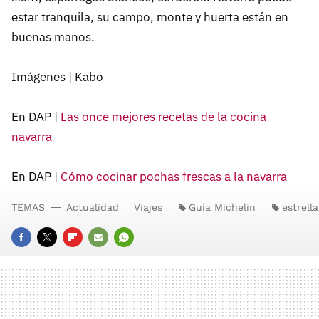
estar tranquila, su campo, monte y huerta están en
buenas manos.
Imágenes | Kabo
En DAP |
Las once mejores recetas de la cocina
navarra
En DAP |
Cómo cocinar pochas frescas a la navarra
TEMAS
Actualidad
Viajes
Guía Michelin
estrell
FACEBOOK
TWITTER
FLIPBOARD
E-
WHATSAPP
MAIL