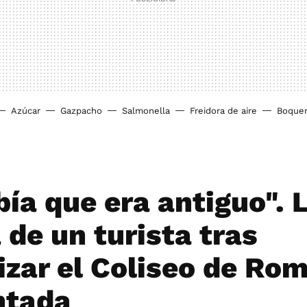
Azúcar
Gazpacho
Salmonella
Freidora de aire
Boque
bía que era antiguo". 
 de un turista tras
izar el Coliseo de Ro
ntada