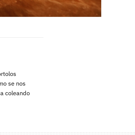
órtolos
omo se nos
eva coleando