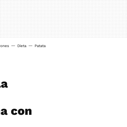
rones
Dieta
Patata
La
ma con