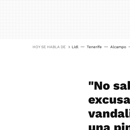
HOY SE HABLA DE
Lidl
Tenerife
Alcampo
"No sa
excusa
vandal
una pi