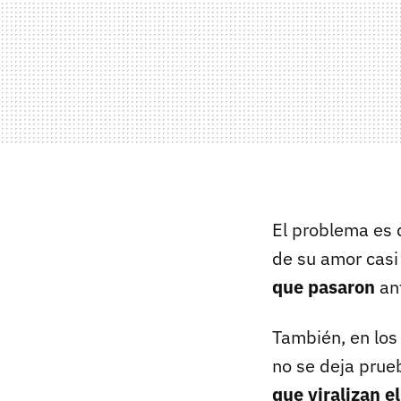
El problema es q
de su amor casi
que pasaron
ant
También, en los
no se deja prue
que viralizan e