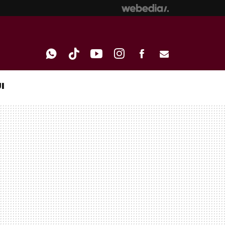
I
WHATSAPP
TIKTOK
YOUTUBE
INSTAGRAM
FACEBOOK
E-
MAIL