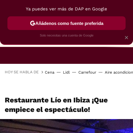
Ya puedes ver más de DAP en Google
Añádenos como fuente preferida
Solo necesitas una cuenta de Google
×
RESTAURANTES
GASTROGUÍA
48 HORAS
HOY SE HABLA DE
Cena
Lidl
Carrefour
Aire acondicio
Restaurante Lío en Ibiza ¡Que
empiece el espectáculo!