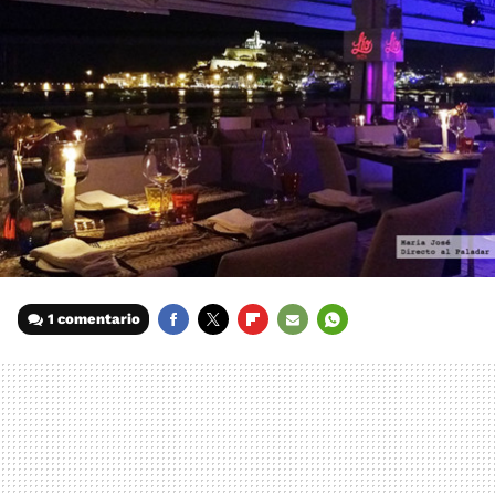
1 comentario
FACEBOOK
TWITTER
FLIPBOARD
E-
WHATSAPP
MAIL