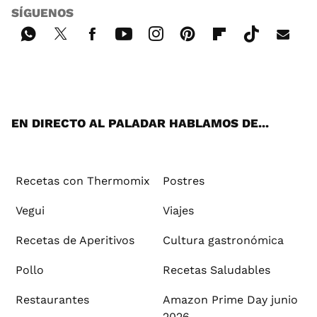
SÍGUENOS
Wh
Twi
Fac
You
Inst
Pint
Flip
Tikt
E-
ats
tter
ebo
tub
agr
ere
boa
ok
mai
App
ok
e
am
st
rd
l
EN DIRECTO AL PALADAR HABLAMOS DE...
Recetas con Thermomix
Postres
Vegui
Viajes
Recetas de Aperitivos
Cultura gastronómica
Pollo
Recetas Saludables
Restaurantes
Amazon Prime Day junio
2026