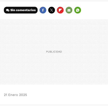
Sin comentarios
FACEBOOK
TWITTER
FLIPBOARD
E-
WHATSAPP
MAIL
21 Enero 2025