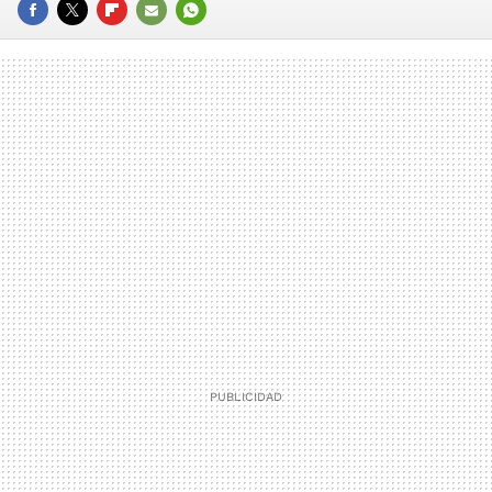
FACEBOOK
TWITTER
FLIPBOARD
E-
WHATSAPP
MAIL