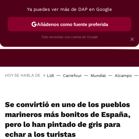
Ya puedes ver más de DAP en Google
Añádenos como fuente preferida
Solo necesitas una cuenta de Google
×
RESTAURANTES
GASTROGUÍA
48 HORAS
HOY SE HABLA DE
Lidl
Carrefour
Mundial
Alcampo
Se convirtió en uno de los pueblos
marineros más bonitos de España,
pero lo han pintado de gris para
echar a los turistas