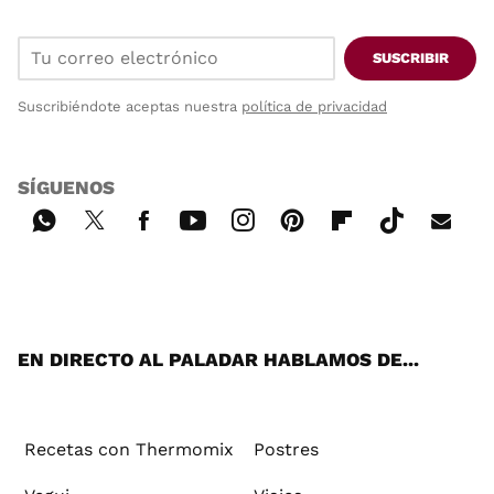
SUSCRIBIR
Suscribiéndote aceptas nuestra
política de privacidad
SÍGUENOS
Wh
Twi
Fac
You
Inst
Pint
Flip
Tikt
E-
ats
tter
ebo
tub
agr
ere
boa
ok
mai
App
ok
e
am
st
rd
l
EN DIRECTO AL PALADAR HABLAMOS DE...
Recetas con Thermomix
Postres