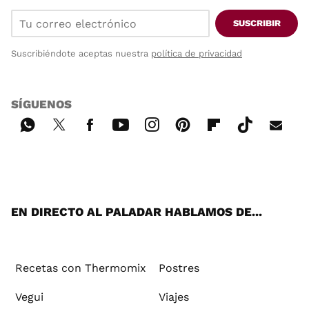
SUSCRIBIR
Suscribiéndote aceptas nuestra
política de privacidad
SÍGUENOS
Wh
Twi
Fac
You
Inst
Pint
Flip
Tikt
E-
ats
tter
ebo
tub
agr
ere
boa
ok
mai
App
ok
e
am
st
rd
l
EN DIRECTO AL PALADAR HABLAMOS DE...
Recetas con Thermomix
Postres
Vegui
Viajes