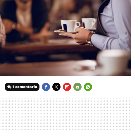
1 comentario
FACEBOOK
TWITTER
FLIPBOARD
E-
WHATSAPP
MAIL