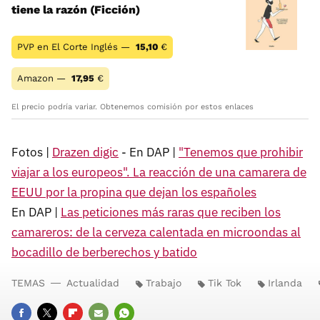
tiene la razón (Ficción)
PVP en El Corte Inglés —
15,10
€
Amazon —
17,95
€
El precio podría variar. Obtenemos comisión por estos enlaces
Fotos |
Drazen digic
- En DAP |
"Tenemos que prohibir
viajar a los europeos". La reacción de una camarera de
EEUU por la propina que dejan los españoles
En DAP |
Las peticiones más raras que reciben los
camareros: de la cerveza calentada en microondas al
bocadillo de berberechos y batido
TEMAS
Actualidad
Trabajo
Tik Tok
Irlanda