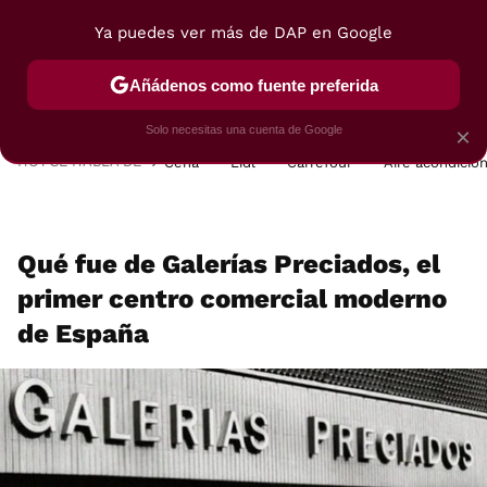
Ya puedes ver más de DAP en Google
MENÚ
NUEVO
Añádenos como fuente preferida
POSTRES
VIAJES
SELECCIÓN
VEGUI
Solo necesitas una cuenta de Google
×
HOY SE HABLA DE
Cena
Lidl
Carrefour
Aire acondicio
Qué fue de Galerías Preciados, el
primer centro comercial moderno
de España