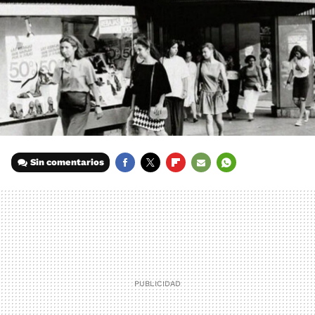
Sin comentarios
FACEBOOK
TWITTER
FLIPBOARD
E-
WHATSAPP
MAIL