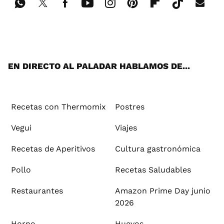
Wh
Twi
Fac
You
Inst
Pint
Flip
Tikt
E-
ats
tter
ebo
tub
agr
ere
boa
ok
mai
App
ok
e
am
st
rd
l
EN DIRECTO AL PALADAR HABLAMOS DE...
Recetas con Thermomix
Postres
Vegui
Viajes
Recetas de Aperitivos
Cultura gastronómica
Pollo
Recetas Saludables
Restaurantes
Amazon Prime Day junio
2026
Horno
Huevos