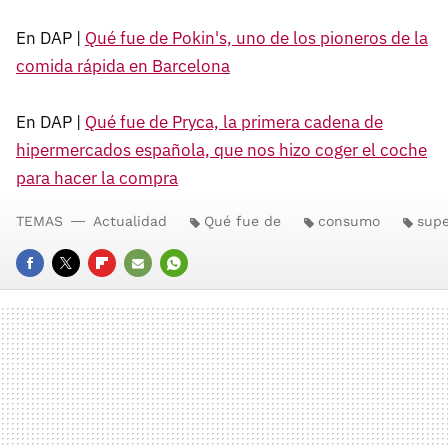
En DAP |
Qué fue de Pokin's, uno de los pioneros de la
comida rápida en Barcelona
En DAP |
Qué fue de Pryca, la primera cadena de
hipermercados española, que nos hizo coger el coche
para hacer la compra
TEMAS
Actualidad
Qué fue de
consumo
sup
FACEBOOK
TWITTER
FLIPBOARD
E-
WHATSAPP
MAIL