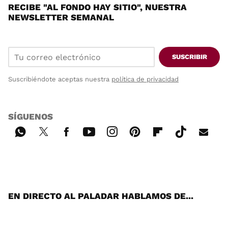
RECIBE "AL FONDO HAY SITIO", NUESTRA
NEWSLETTER SEMANAL
SUSCRIBIR
Suscribiéndote aceptas nuestra
política de privacidad
SÍGUENOS
Wh
Twi
Fac
You
Inst
Pint
Flip
Tikt
E-
ats
tter
ebo
tub
agr
ere
boa
ok
mai
App
ok
e
am
st
rd
l
EN DIRECTO AL PALADAR HABLAMOS DE...