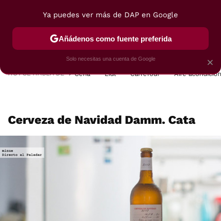
Ya puedes ver más de DAP en Google
MENÚ
NUEVO
Añádenos como fuente preferida
POSTRES
VIAJES
SELECCIÓN
VEGUI
Solo necesitas una cuenta de Google
×
HOY SE HABLA DE
Cena
Lidl
Carrefour
Aire acondicio
Cerveza de Navidad Damm. Cata