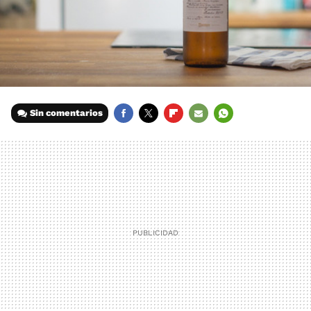
Sin comentarios
FACEBOOK
TWITTER
FLIPBOARD
E-
WHATSAPP
MAIL