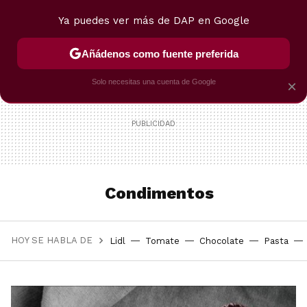
Ya puedes ver más de DAP en Google
MENÚ
NUEVO
Añádenos como fuente preferida
POSTRES
VIAJES
SELECCIÓN
VEGUI
Solo necesitas una cuenta de Google
×
Condimentos
HOY SE HABLA DE
Lidl
Tomate
Chocolate
Pasta