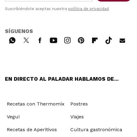
Suscribiéndote aceptas nuestra
política de privacidad
SÍGUENOS
Wh
Twi
Fac
You
Inst
Pint
Flip
Tikt
E-
ats
tter
ebo
tub
agr
ere
boa
ok
mai
App
ok
e
am
st
rd
l
EN DIRECTO AL PALADAR HABLAMOS DE...
Recetas con Thermomix
Postres
Vegui
Viajes
Recetas de Aperitivos
Cultura gastronómica