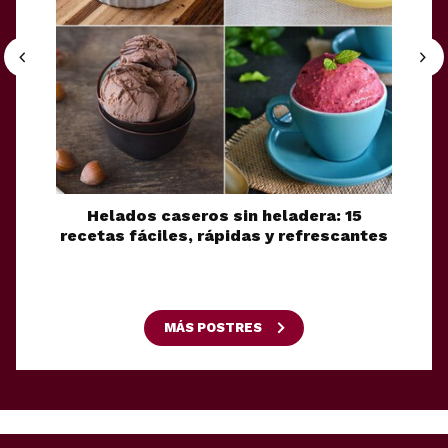
Helados caseros sin heladera: 15
Seis
recetas fáciles, rápidas y refrescantes
conoc
escap
MÁS POSTRES