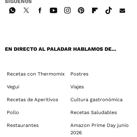
SÍGUENOS
Wh
Twi
Fac
You
Inst
Pint
Flip
Tikt
E-
ats
tter
ebo
tub
agr
ere
boa
ok
mai
App
ok
e
am
st
rd
l
EN DIRECTO AL PALADAR HABLAMOS DE...
Recetas con Thermomix
Postres
Vegui
Viajes
Recetas de Aperitivos
Cultura gastronómica
Pollo
Recetas Saludables
Restaurantes
Amazon Prime Day junio
2026