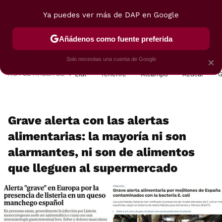
Ya puedes ver más de DAP en Google
MENÚ
NUEVO
Añádenos como fuente preferida
POSTRES
VIAJES
SELECCIÓN
VEGUI
Solo necesitas una cuenta de Google
×
HOY SE HABLA DE
Lidl
Tenerife
Alcampo
Azúcar
G
Grave alerta con las alertas
alimentarias: la mayoría ni son
alarmantes, ni son de alimentos
que lleguen al supermercado