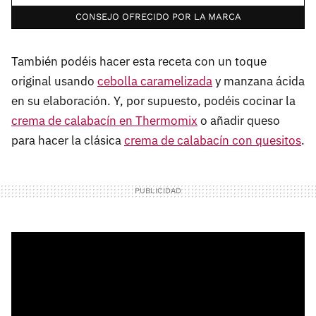
CONSEJO OFRECIDO POR LA MARCA
También podéis hacer esta receta con un toque
original usando
cebolla caramelizada
y manzana ácida
en su elaboración. Y, por supuesto, podéis cocinar la
crema de calabacín en Thermomix
o añadir queso
para hacer la clásica
crema de calabacín con quesitos
.