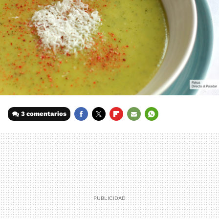
3 comentarios
FACEBOOK
TWITTER
FLIPBOARD
E-
WHATSAPP
MAIL