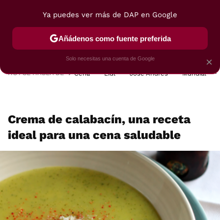
Ya puedes ver más de DAP en Google
MENÚ
NUEVO
Añádenos como fuente preferida
POSTRES
VIAJES
SELECCIÓN
VEGUI
Solo necesitas una cuenta de Google
×
HOY SE HABLA DE
Cena
Lidl
José Andrés
Mundial
Crema de calabacín, una receta
ideal para una cena saludable