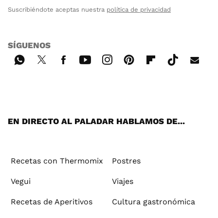
Suscribiéndote aceptas nuestra
política de privacidad
SÍGUENOS
Wh
Twi
Fac
You
Inst
Pint
Flip
Tikt
E-
ats
tter
ebo
tub
agr
ere
boa
ok
mai
App
ok
e
am
st
rd
l
EN DIRECTO AL PALADAR HABLAMOS DE...
Recetas con Thermomix
Postres
Vegui
Viajes
Recetas de Aperitivos
Cultura gastronómica