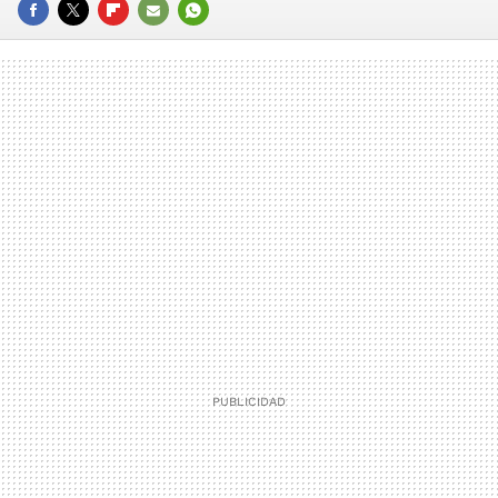
FACEBOOK
TWITTER
FLIPBOARD
E-
WHATSAPP
MAIL