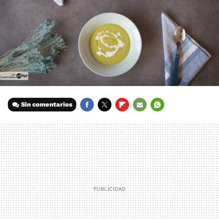
Sin comentarios
FACEBOOK
TWITTER
FLIPBOARD
E-
WHATSAPP
MAIL