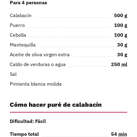
Para 4 personas
Calabacín
500
g
Puerro
100
g
Cebolla
100
g
Mantequilla
30
g
Aceite de oliva virgen extra
30
g
Caldo de verduras o agua
250
ml
Sal
Pimienta blanca molida
Cómo hacer puré de calabacín
Dificultad: Fácil
Tiempo total
54
min