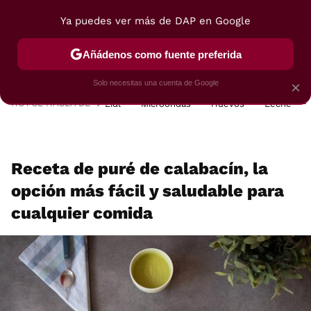
Ya puedes ver más de DAP en Google
MENÚ
NUEVO
Añádenos como fuente preferida
POSTRES
VIAJES
SELECCIÓN
VEGUI
Solo necesitas una cuenta de Google
×
HOY SE HABLA DE
Lidl
Microondas
Huevos
Leche
Receta de puré de calabacín, la
opción más fácil y saludable para
cualquier comida