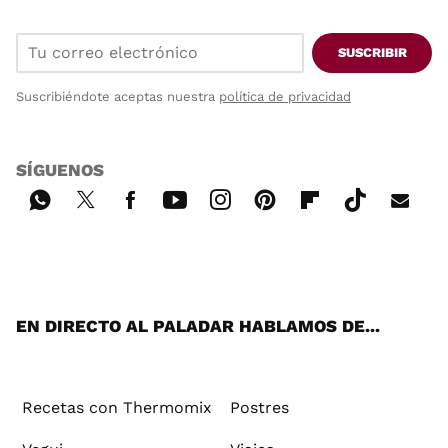
SUSCRIBIR
Suscribiéndote aceptas nuestra
política de privacidad
SÍGUENOS
Wh
Twi
Fac
You
Inst
Pint
Flip
Tikt
E-
ats
tter
ebo
tub
agr
ere
boa
ok
mai
App
ok
e
am
st
rd
l
EN DIRECTO AL PALADAR HABLAMOS DE...
Recetas con Thermomix
Postres