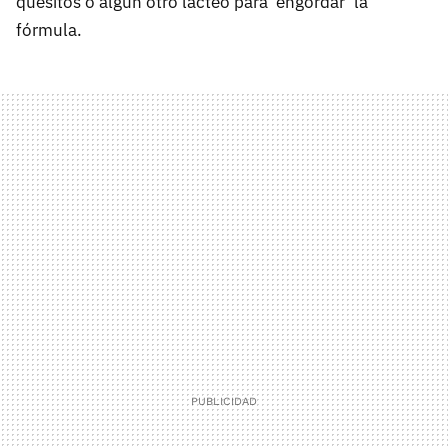
quesitos o algún otro lácteo para 'engordar' la
fórmula.