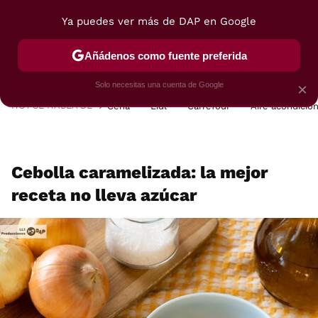
Ya puedes ver más de DAP en Google
MENÚ
NUEVO
Añádenos como fuente preferida
POSTRES
VIAJES
SELECCIÓN
VEGUI
Solo necesitas una cuenta de Google
×
HOY SE HABLA DE
Cena
Lidl
Carrefour
Aire acondicio
Cebolla caramelizada: la mejor
receta no lleva azúcar