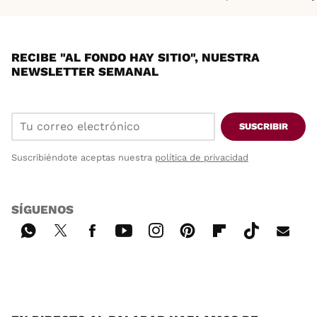
RECIBE "AL FONDO HAY SITIO", NUESTRA
NEWSLETTER SEMANAL
SUSCRIBIR
Suscribiéndote aceptas nuestra
política de privacidad
SÍGUENOS
Wh
Twi
Fac
You
Inst
Pint
Flip
Tikt
E-
ats
tter
ebo
tub
agr
ere
boa
ok
mai
App
ok
e
am
st
rd
l