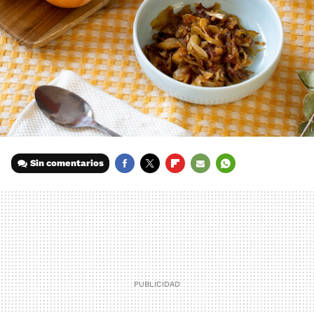
Sin comentarios
FACEBOOK
TWITTER
FLIPBOARD
E-
WHATSAPP
MAIL