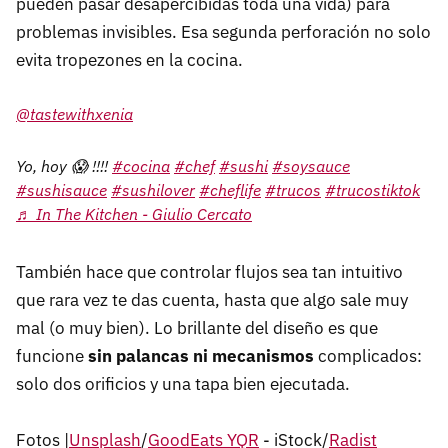
pueden pasar desapercibidas toda una vida) para
problemas invisibles. Esa segunda perforación no solo
evita tropezones en la cocina.
@tastewithxenia
Yo, hoy 😱 !!!!
#cocina
#chef
#sushi
#soysauce
#sushisauce
#sushilover
#cheflife
#trucos
#trucostiktok
♬ In The Kitchen - Giulio Cercato
También hace que controlar flujos sea tan intuitivo
que rara vez te das cuenta, hasta que algo sale muy
mal (o muy bien). Lo brillante del diseño es que
funcione
sin palancas ni mecanismos
complicados:
solo dos orificios y una tapa bien ejecutada.
Fotos |
Unsplash
/
GoodEats YQR
- iStock/
Radist