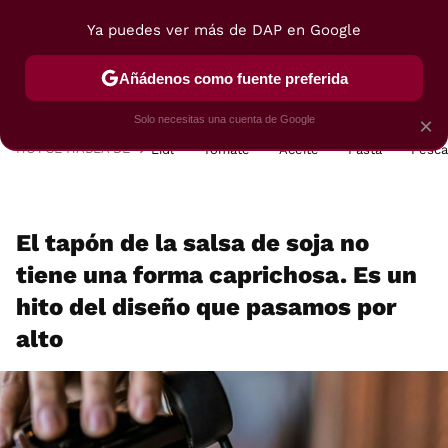
Ya puedes ver más de DAP en Google
MENÚ
NUEVO
Añádenos como fuente preferida
POSTRES
VIAJES
SELECCIÓN
VEGUI
Solo necesitas una cuenta de Google
×
HOY SE HABLA DE
Lidl
Tomate
Aceite
Pasta
Pesc
El tapón de la salsa de soja no
tiene una forma caprichosa. Es un
hito del diseño que pasamos por
alto