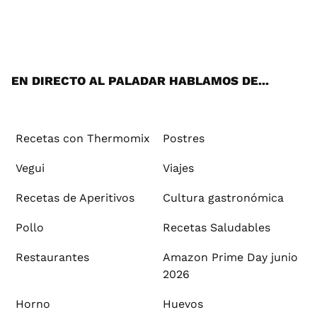
Wh
Twi
Fac
You
Inst
Pint
Flip
Tikt
E-
ats
tter
ebo
tub
agr
ere
boa
ok
mai
App
ok
e
am
st
rd
l
EN DIRECTO AL PALADAR HABLAMOS DE...
Recetas con Thermomix
Postres
Vegui
Viajes
Recetas de Aperitivos
Cultura gastronómica
Pollo
Recetas Saludables
Restaurantes
Amazon Prime Day junio
2026
Horno
Huevos