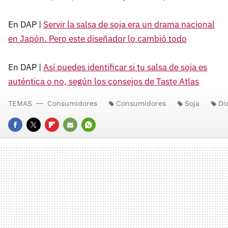
En DAP |
Servir la salsa de soja era un drama nacional
en Japón. Pero este diseñador lo cambió todo
En DAP |
Así puedes identificar si tu salsa de soja es
auténtica o no, según los consejos de Taste Atlas
TEMAS
Consumidores
Consumidores
Soja
Di
FACEBOOK
TWITTER
FLIPBOARD
E-
WHATSAPP
MAIL