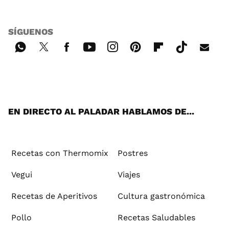
SÍGUENOS
Wh
Twi
Fac
You
Inst
Pint
Flip
Tikt
E-
ats
tter
ebo
tub
agr
ere
boa
ok
mai
App
ok
e
am
st
rd
l
EN DIRECTO AL PALADAR HABLAMOS DE...
Recetas con Thermomix
Postres
Vegui
Viajes
Recetas de Aperitivos
Cultura gastronómica
Pollo
Recetas Saludables