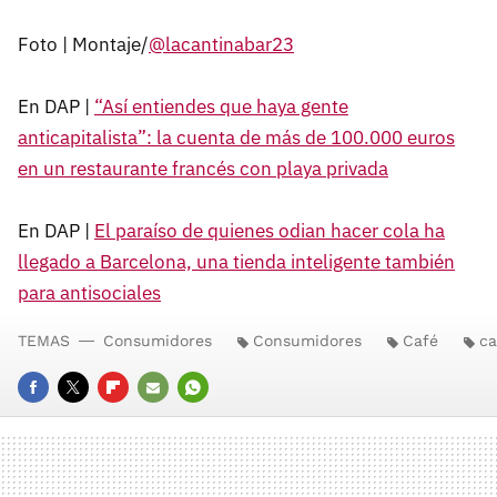
Foto | Montaje/
@lacantinabar23
En DAP |
“Así entiendes que haya gente
anticapitalista”: la cuenta de más de 100.000 euros
en un restaurante francés con playa privada
En DAP |
El paraíso de quienes odian hacer cola ha
llegado a Barcelona, una tienda inteligente también
para antisociales
TEMAS
Consumidores
Consumidores
Café
ca
FACEBOOK
TWITTER
FLIPBOARD
E-
WHATSAPP
MAIL