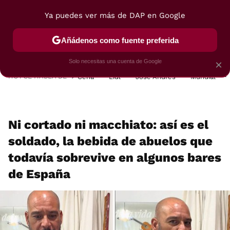
Ya puedes ver más de DAP en Google
MENÚ
NUEVO
Añádenos como fuente preferida
POSTRES
VIAJES
SELECCIÓN
VEGUI
Solo necesitas una cuenta de Google
×
HOY SE HABLA DE
Cena
Lidl
José Andrés
Mundial
Ni cortado ni macchiato: así es el
soldado, la bebida de abuelos que
todavía sobrevive en algunos bares
de España