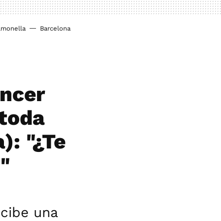
lmonella
Barcelona
encer
 toda
): "¿Te
"
ecibe una