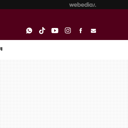
I
WHATSAPP
TIKTOK
YOUTUBE
INSTAGRAM
FACEBOOK
E-
MAIL