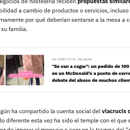
gocios de hostelería reciben
propuestas similar
bilidad a cambio de productos o servicios, incluso
ínimamente por qué deberían sentarse a la mesa a c
su familia.
EN DIRECTO AL PALADAR
"Se van a cagar": un pedido de 1
en un McDonald’s a punto de cerra
debate del abuso de muchos clien
egún ha compartido la cuenta social del
viacrucis 
 diferente esta vez ha sido el temple con el que 
z de ignorar el mensaje o caer en la trampa del “s