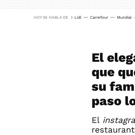
HOY SE HABLA DE
Lidl
Carrefour
Mundial
El ele
que qu
su fami
paso lo
El
instag
restaurant