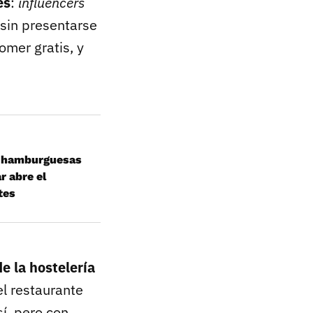
es
:
influencers
 sin presentarse
omer gratis, y
00 hamburguesas
r abre el
tes
de la hostelería
el restaurante
í, pero con