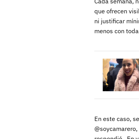
Cada semana, ne
que ofrecen visi
ni justificar m
menos con toda 
En este caso, s
@soycamarero, lo
respondió. En ve