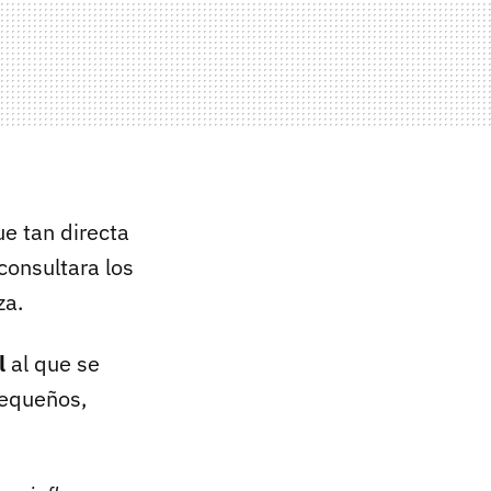
ue tan directa
consultara los
za.
l
al que se
pequeños,