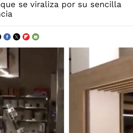
que se viraliza por su sencilla
cia
FACEBOOK
TWITTER
FLIPBOARD
E-
MAIL