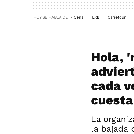
HOY SE HABLA DE
Cena
Lidl
Carrefour
Hola, '
adviert
cada v
cuesta
La organi
la bajada 