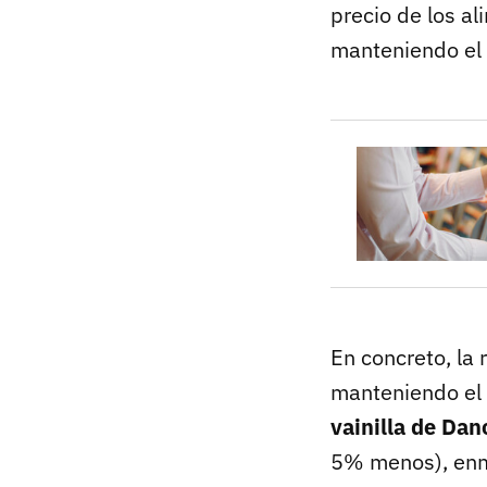
precio de los a
manteniendo el p
En concreto, la 
manteniendo el 
vainilla de Da
5% menos), enm