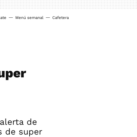
ate
Menú semanal
Cafetera
super
alerta de
s de super