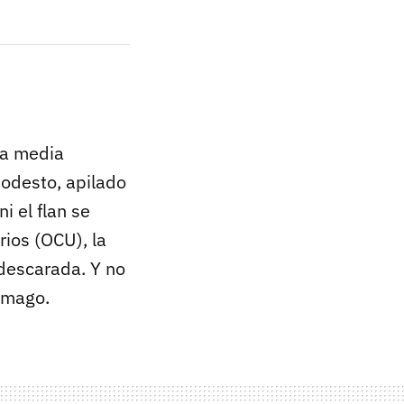
 a media
modesto, apilado
i el flan se
ios (OCU), la
 descarada. Y no
tómago.