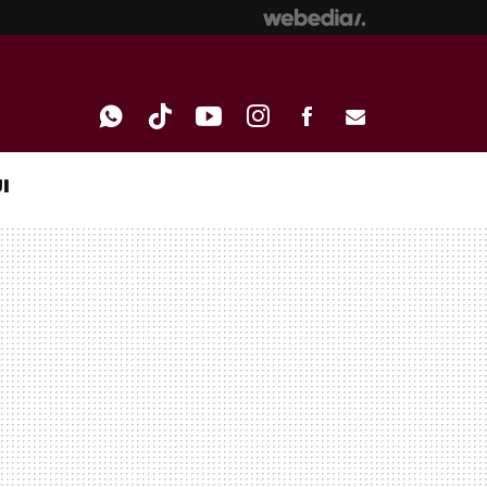
I
WHATSAPP
TIKTOK
YOUTUBE
INSTAGRAM
FACEBOOK
E-
MAIL