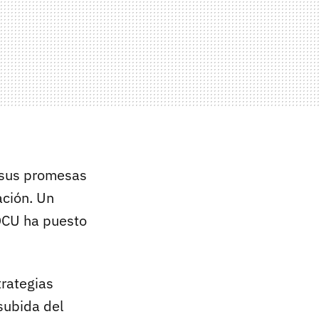
 sus promesas
ación. Un
OCU ha puesto
trategias
subida del