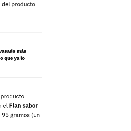
d
del producto
envasado más
o que ya lo
e producto
n el
Flan sabor
a 95 gramos (un