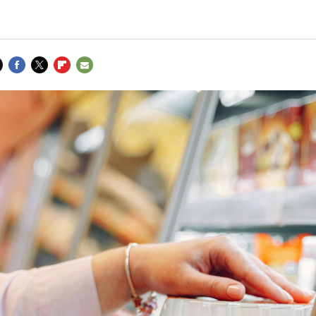
FACEBOOK
TWITTER
FLIPBOARD
E-
MAIL