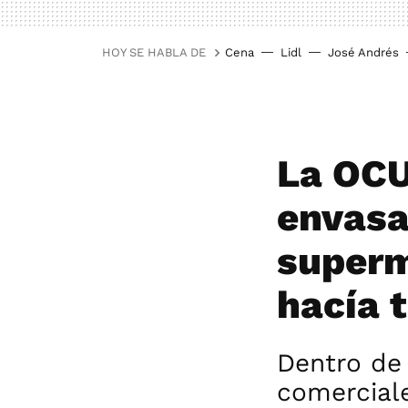
HOY SE HABLA DE
Cena
Lidl
José Andrés
La OCU 
envasa
superm
hacía 
Dentro de 
comercial