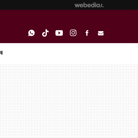
I
WHATSAPP
TIKTOK
YOUTUBE
INSTAGRAM
FACEBOOK
E-
MAIL