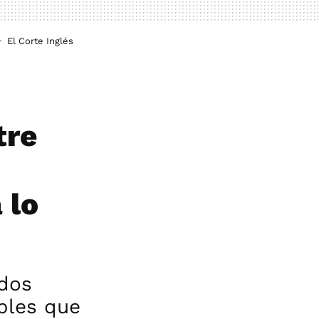
El Corte Inglés
tre
 lo
ados
bles que