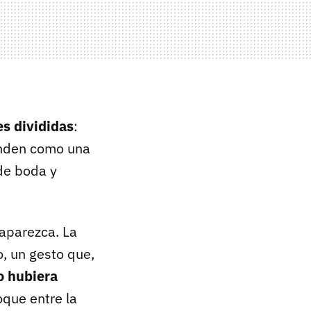
es divididas
:
ienden como una
e boda y
 aparezca. La
so, un gesto que,
o hubiera
que entre la