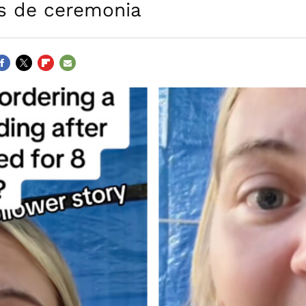
es de ceremonia
ACEBOOK
TWITTER
FLIPBOARD
E-
MAIL