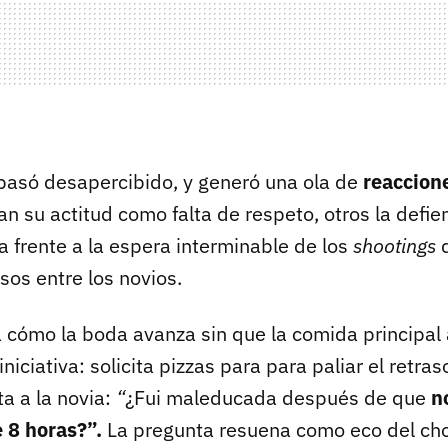
asó desapercibido, y generó una ola de
reaccion
n su actitud como falta de respeto, otros la def
a frente a la espera interminable de los
shootings
d
s entre los novios.
a cómo la boda avanza sin que la comida principal
niciativa: solicita pizzas para para paliar el retra
a a la novia:
“
¿Fui maleducada después de que
n
 8 horas?
”
.
La pregunta resuena como eco del cho