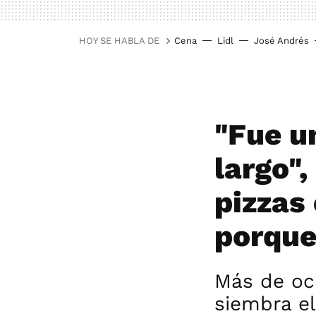
HOY SE HABLA DE
Cena
Lidl
José Andrés
"Fue u
largo",
pizzas
porque
Más de oc
siembra el