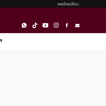
I
WHATSAPP
TIKTOK
YOUTUBE
INSTAGRAM
FACEBOOK
E-
MAIL