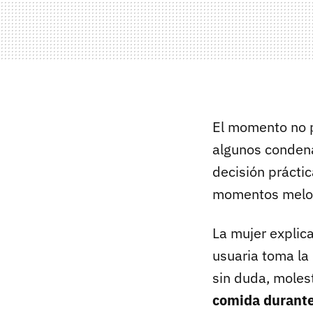
El momento no p
algunos condena
decisión práctic
momentos meloso
La mujer explic
usuaria toma la i
sin duda, molest
comida durante