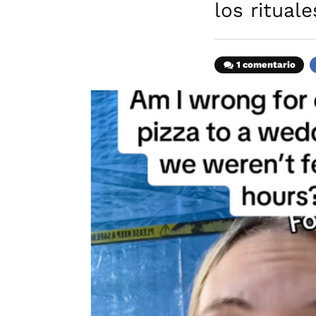
los ritual
1 comentario
F