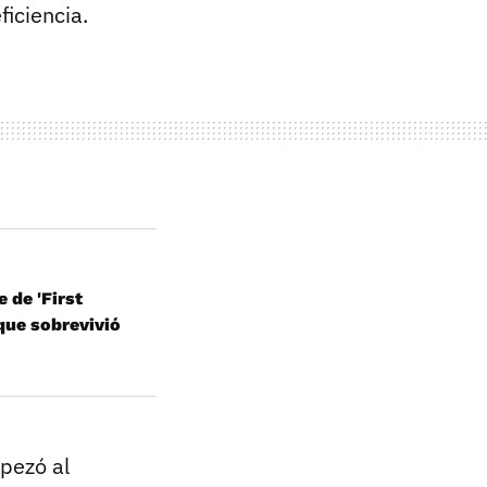
ficiencia.
 de 'First
 que sobrevivió
mpezó al