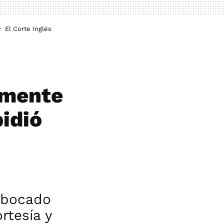
El Corte Inglés
lmente
pidió
 bocado
rtesía y