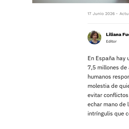
17 Junio 2026
Actua
Liliana F
Editor
En España hay 
7,5 millones d
humanos respons
molestia de qui
evitar conflicto
echar mano de la
intríngulis que 