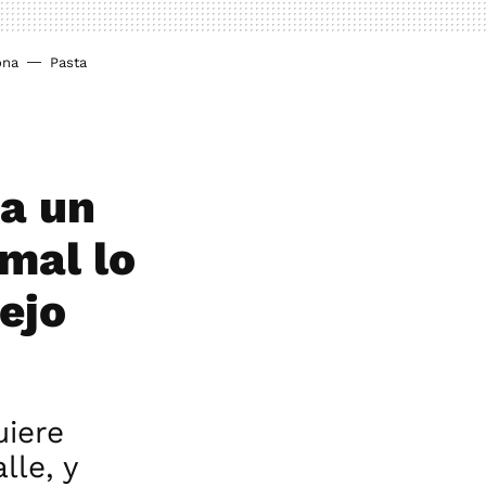
ona
Pasta
 a un
mal lo
ejo
uiere
lle, y