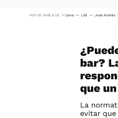
HOY SE HABLA DE
Cena
Lidl
José Andrés
¿Puede
bar? L
respon
que un
La normati
evitar que