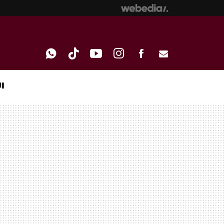
I
WHATSAPP
TIKTOK
YOUTUBE
INSTAGRAM
FACEBOOK
E-
MAIL