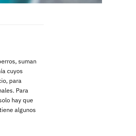
 perros, suman
ía cuyos
io, para
males. Para
solo hay que
 tiene algunos