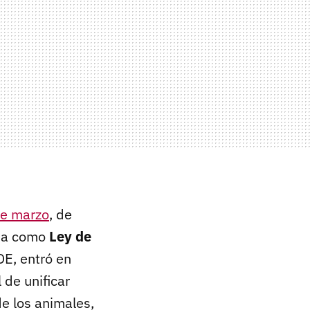
de marzo
, de
ida como
Ley de
OE, entró en
 de unificar
de los animales,