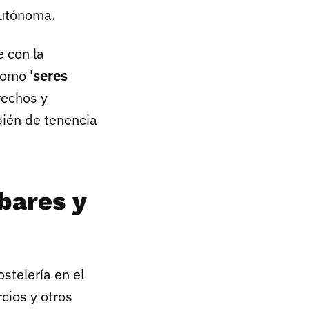
autónoma.
e con la
como '
seres
rechos y
mbién de tenencia
 bares y
stelería en el
cios y otros