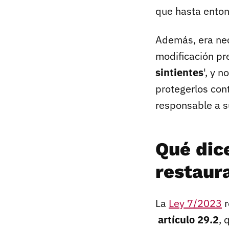
que hasta ento
Además, era nec
modificación pr
sintientes
', y 
protegerlos cont
responsable a s
Qué dice
restaur
La
Ley 7/2023
r
artículo 29.2
, 