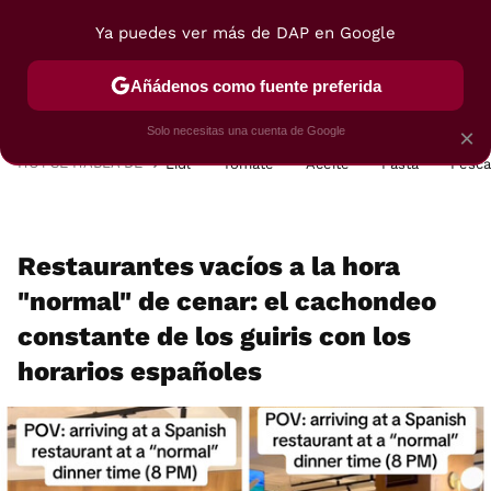
Ya puedes ver más de DAP en Google
MENÚ
NUEVO
Añádenos como fuente preferida
POSTRES
VIAJES
SELECCIÓN
VEGUI
Solo necesitas una cuenta de Google
×
HOY SE HABLA DE
Lidl
Tomate
Aceite
Pasta
Pesc
Restaurantes vacíos a la hora
"normal" de cenar: el cachondeo
constante de los guiris con los
horarios españoles