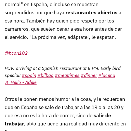
normal" en España, e incluso se muestran
sorprendidos por que haya
restaurantes abiertos
a
esa hora. También hay quien pide respeto por los
camareros, que suelen cenar a esa hora antes de dar
el servicio. "La próxima vez, adáptate", le espetan.
@bcon102
POV: arriving at a Spanish restaurant at 8 PM. Early bird
special!
#spain
#bilbao
#mealtimes
#dinner
#lacena
♬ Hello - Adele
Otros le ponen menos humor a la cosa, y le recuerdan
que en España se sale de trabajar a las 19 o a las 20 y
que esa no es la hora de comer, sino de
salir de
trabajar
, algo que tiene una realidad muy diferente en