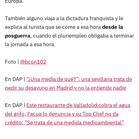
Europa.
También alguno viaja a la dictadura franquista y le
explica al turista que se come a esa hora
desde la
posguerra
, cuando el pluriempleo obligaba a terminar
la jornada a esa hora.
Foto |
@bcon102
En DAP |
“¿Una media de qué?”: una sevillana trata de
pedir su desayuno en Madrid y no la entiende nadie
En DAP |
Este restaurante de Valladolid cobra el agua
del grifo, Facua lo denuncia y su Top Chef no da
crédito: “Se trata de una medida medioambiental”