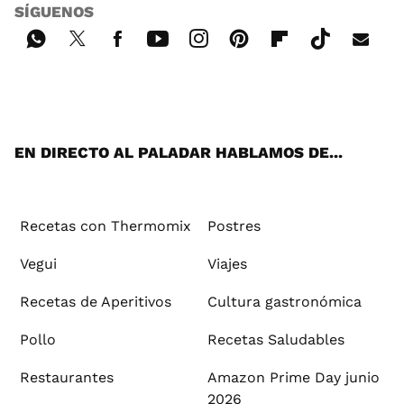
SÍGUENOS
Wh
Twi
Fac
You
Inst
Pint
Flip
Tikt
E-
ats
tter
ebo
tub
agr
ere
boa
ok
mai
App
ok
e
am
st
rd
l
EN DIRECTO AL PALADAR HABLAMOS DE...
Recetas con Thermomix
Postres
Vegui
Viajes
Recetas de Aperitivos
Cultura gastronómica
Pollo
Recetas Saludables
Restaurantes
Amazon Prime Day junio
2026