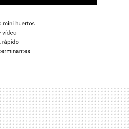
 mini huertos
e vídeo
l rápido
eterminantes