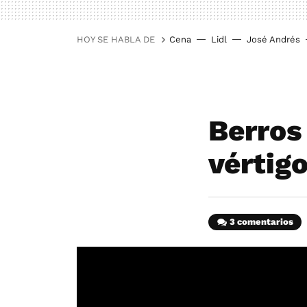
HOY SE HABLA DE
Cena
Lidl
José Andrés
Berros
vértig
3 comentarios