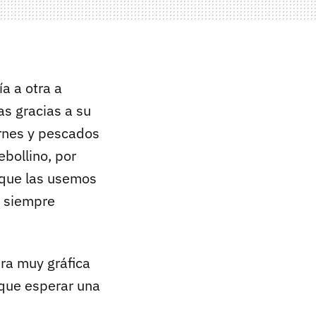
a a otra a
s gracias a su
rnes y pescados
ebollino, por
 que las usemos
e siempre
ra muy gráfica
 que esperar una