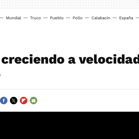
Mundial
Truco
Pueblo
Pollo
Calabacín
España
 creciendo a velocida
o
FACEBOOK
TWITTER
FLIPBOARD
E-
MAIL