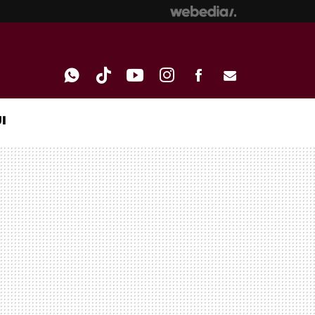
I
WHATSAPP
TIKTOK
YOUTUBE
INSTAGRAM
FACEBOOK
E-
MAIL