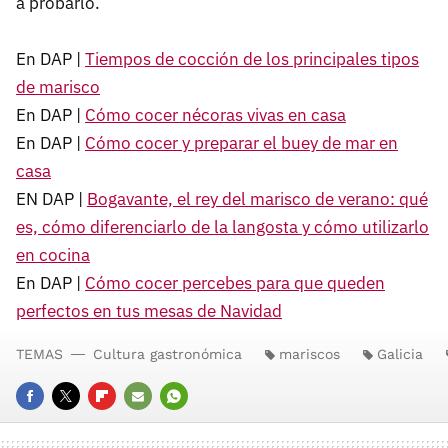
a probarlo.
En DAP |
Tiempos de cocción de los principales tipos
de marisco
En DAP |
Cómo cocer nécoras vivas en casa
En DAP |
Cómo cocer y preparar el buey de mar en
casa
EN DAP |
Bogavante, el rey del marisco de verano: qué
es, cómo diferenciarlo de la langosta y cómo utilizarlo
en cocina
En DAP |
Cómo cocer percebes para que queden
perfectos en tus mesas de Navidad
TEMAS
Cultura gastronómica
mariscos
Galicia
FACEBOOK
TWITTER
FLIPBOARD
E-
WHATSAPP