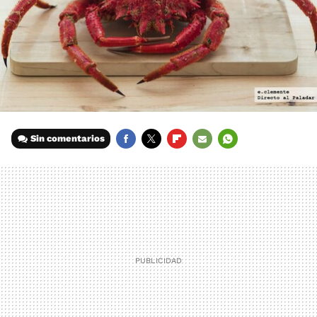
Sin comentarios
FACEBOOK
TWITTER
FLIPBOARD
E-
WHATSAPP
MAIL