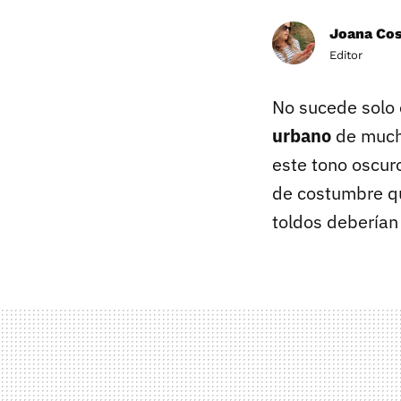
Joana Co
Editor
No sucede solo 
urbano
de mucha
este tono oscur
de costumbre qu
toldos deberían