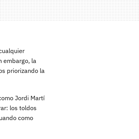
cualquier
in embargo, la
s priorizando la
como Jordi Martí
ar: los toldos
ctuando como