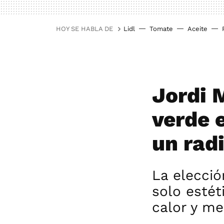
HOY SE HABLA DE
Lidl
Tomate
Aceite
Jordi 
verde 
un rad
La elecció
solo esté
calor y me