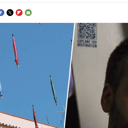
ACEBOOK
TWITTER
FLIPBOARD
E-
MAIL