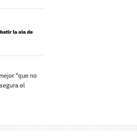
atir la ola de
 mejor "que no
asegura el