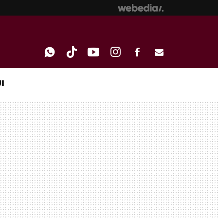
I
WHATSAPP
TIKTOK
YOUTUBE
INSTAGRAM
FACEBOOK
E-
MAIL