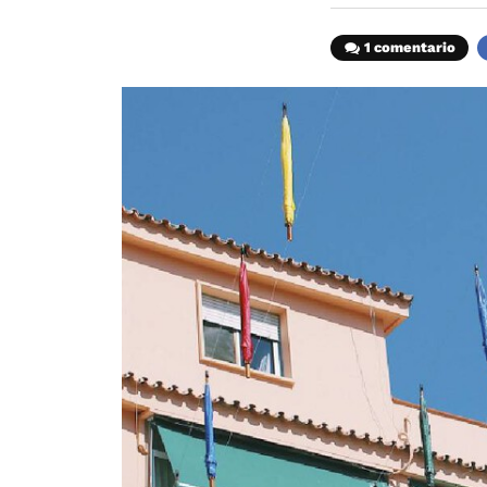
1 comentario
F