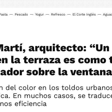
Pasta
Pescado
Yogur
Refresco
El Corte Inglés
Agua
Martí, arquitecto: “Un
en la terraza es como 
iador sobre la ventan
n del color en los toldos urbano
tica. En muchos casos, se tradu
nos eficiencia