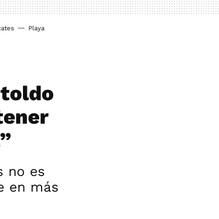
cates
Playa
 toldo
tener
a”
s no es
ce en más