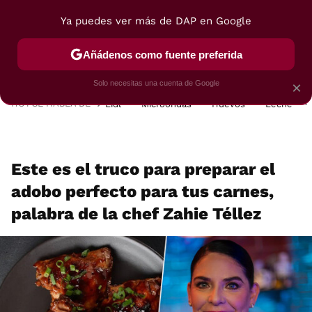
Ya puedes ver más de DAP en Google
MENÚ
NUEVO
Añádenos como fuente preferida
POSTRES
VIAJES
SELECCIÓN
VEGUI
Solo necesitas una cuenta de Google
×
HOY SE HABLA DE
Lidl
Microondas
Huevos
Leche
Este es el truco para preparar el
adobo perfecto para tus carnes,
palabra de la chef Zahie Téllez