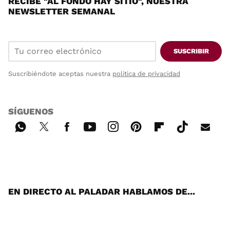
RECIBE "AL FONDO HAY SITIO", NUESTRA
NEWSLETTER SEMANAL
SUSCRIBIR
Suscribiéndote aceptas nuestra
política de privacidad
SÍGUENOS
Wh
Twi
Fac
You
Inst
Pint
Flip
Tikt
E-
ats
tter
ebo
tub
agr
ere
boa
ok
mai
App
ok
e
am
st
rd
l
EN DIRECTO AL PALADAR HABLAMOS DE...