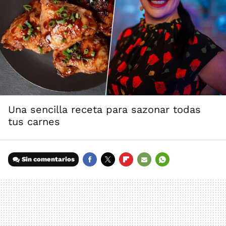
Una sencilla receta para sazonar todas
tus carnes
Sin comentarios
FACEBOOK
TWITTER
FLIPBOARD
E-
WHATSAPP
MAIL