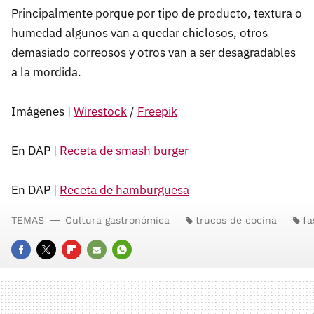
Principalmente porque por tipo de producto, textura o
humedad algunos van a quedar chiclosos, otros
demasiado correosos y otros van a ser desagradables
a la mordida.
Imágenes |
Wirestock
/
Freepik
En DAP |
Receta de smash burger
En DAP |
Receta de hamburguesa
TEMAS
Cultura gastronómica
trucos de cocina
fa
FACEBOOK
TWITTER
FLIPBOARD
E-
WHATSAPP
MAIL