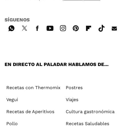
SÍGUENOS
Wh
Twi
Fac
You
Inst
Pint
Flip
Tikt
E-
ats
tter
ebo
tub
agr
ere
boa
ok
mai
App
ok
e
am
st
rd
l
EN DIRECTO AL PALADAR HABLAMOS DE...
Recetas con Thermomix
Postres
Vegui
Viajes
Recetas de Aperitivos
Cultura gastronómica
Pollo
Recetas Saludables