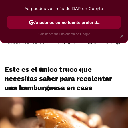
Ya puedes ver más de DAP en Google
MENÚ
NUEVO
Añádenos como fuente preferida
POSTRES
VIAJES
SELECCIÓN
VEGUI
Solo necesitas una cuenta de Google
×
HOY SE HABLA DE
Lidl
Carrefour
Mundial
Alcampo
Este es el único truco que
necesitas saber para recalentar
una hamburguesa en casa