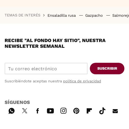
TEMAS DE INTERÉS
Ensaladilla rusa
Gazpacho
Salmore
RECIBE "AL FONDO HAY SITIO", NUESTRA
NEWSLETTER SEMANAL
SUSCRIBIR
Suscribiéndote aceptas nuestra
política de privacidad
SÍGUENOS
Wh
Twi
Fac
You
Inst
Pint
Flip
Tikt
E-
ats
tter
ebo
tub
agr
ere
boa
ok
mai