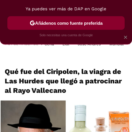
Ya puedes ver más de DAP en Google
MENÚ
NUEVO
Añádenos como fuente preferida
POSTRES
VIAJES
SELECCIÓN
VEGUI
Solo necesitas una cuenta de Google
×
HOY SE HABLA DE
Cena
Lidl
José Andrés
Mundial
Qué fue del Ciripolen, la viagra de
Las Hurdes que llegó a patrocinar
al Rayo Vallecano