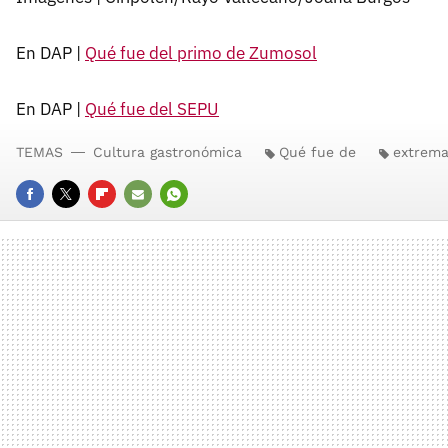
En DAP |
Qué fue del primo de Zumosol
En DAP |
Qué fue del SEPU
TEMAS
Cultura gastronómica
Qué fue de
extrem
FACEBOOK
TWITTER
FLIPBOARD
E-
WHATSAPP
MAIL