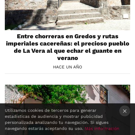
Entre chorreras en Gredos y rutas
imperiales cacereñas: el precioso pueblo
de La Vera al que echar el guante en
verano
HACE UN AÑO
Utilizamos cookies de terceros para generar
estadísticas de audiencia y mostrar publicidad
×
personalizada analizando tu navegación. Si sigues
navegando estarás aceptando su uso.
Más información