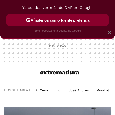
Ya puedes ver más de DAP en Google
MENÚ
NUEVO
Añádenos como fuente preferida
POSTRES
VIAJES
SELECCIÓN
VEGUI
Solo necesitas una cuenta de Google
×
extremadura
HOY SE HABLA DE
Cena
Lidl
José Andrés
Mundial