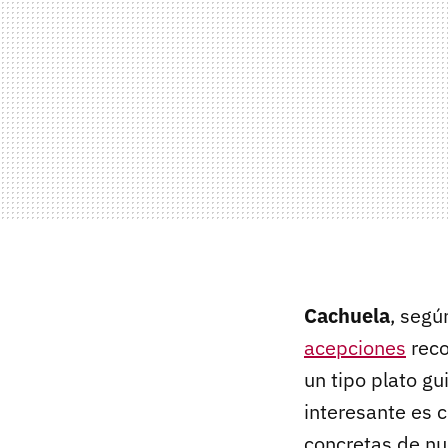
Cachuela
, segú
acepciones
reco
un tipo plato gu
interesante es 
concretas de nu