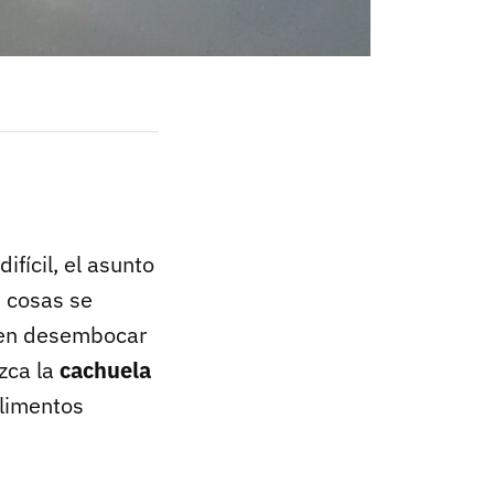
ifícil, el asunto
 cosas se
eden desembocar
zca la
cachuela
alimentos