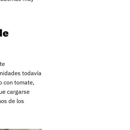
de
te
nidades todavía
o con tomate,
ue cargarse
mos de los