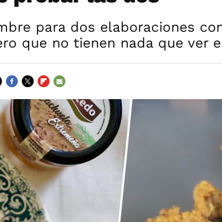
bre para dos elaboraciones co
ero que no tienen nada que ver e
FACEBOOK
TWITTER
FLIPBOARD
E-
MAIL