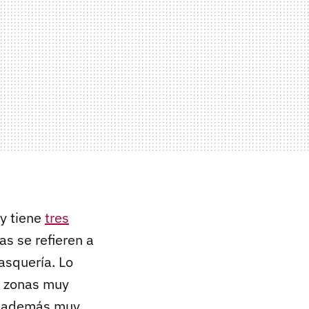
 y tiene
tres
as se refieren a
casquería. Lo
s zonas muy
n además muy