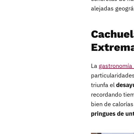
alejadas geográ
Cachuel
Extrem
La
gastronomía
particularidade
triunfa el
desay
recordando tiem
bien de calorías
pringues de un