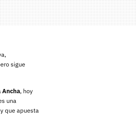
va,
ero sigue
a Ancha
, hoy
es una
 y que apuesta