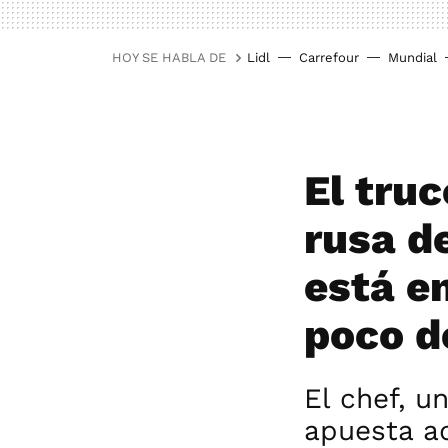
HOY SE HABLA DE
Lidl
Carrefour
Mundial
El truc
rusa d
está e
poco d
El chef, u
apuesta a