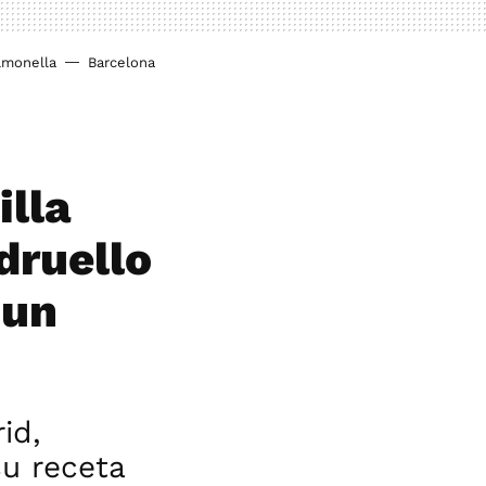
lmonella
Barcelona
illa
druello
 un
id,
u receta