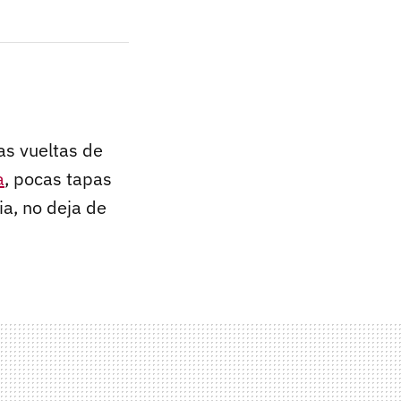
tas vueltas de
a
, pocas tapas
ia, no deja de