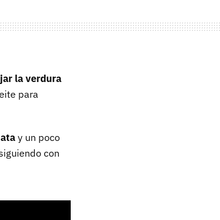
jar la verdura
eite para
tata
y un poco
nsiguiendo con