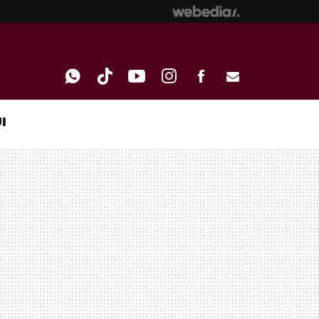
I
WHATSAPP
TIKTOK
YOUTUBE
INSTAGRAM
FACEBOOK
E-
MAIL