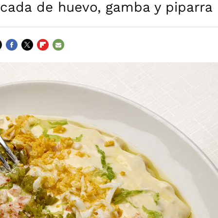
icada de huevo, gamba y piparra
FACEBOOK
TWITTER
FLIPBOARD
E-
MAIL