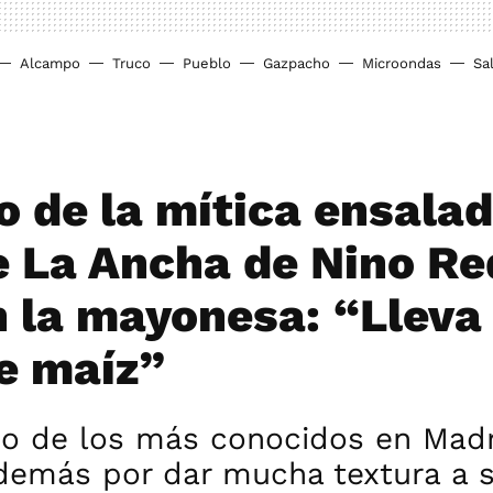
Alcampo
Truco
Pueblo
Gazpacho
Microondas
Sa
o de la mítica ensalad
e La Ancha de Nino Re
n la mayonesa: “Lleva
e maíz”
no de los más conocidos en Madr
demás por dar mucha textura a s