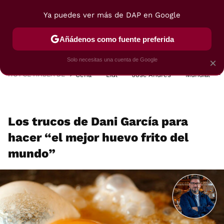
Ya puedes ver más de DAP en Google
MENÚ
NUEVO
Añádenos como fuente preferida
POSTRES
VIAJES
SELECCIÓN
VEGUI
Solo necesitas una cuenta de Google
×
HOY SE HABLA DE
Cena
Lidl
José Andrés
Mundial
Los trucos de Dani García para
hacer “el mejor huevo frito del
mundo”