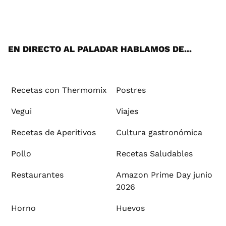
ats
tter
ebo
tub
agr
ere
boa
ok
mai
App
ok
e
am
st
rd
l
EN DIRECTO AL PALADAR HABLAMOS DE...
Recetas con Thermomix
Postres
Vegui
Viajes
Recetas de Aperitivos
Cultura gastronómica
Pollo
Recetas Saludables
Restaurantes
Amazon Prime Day junio
2026
Horno
Huevos