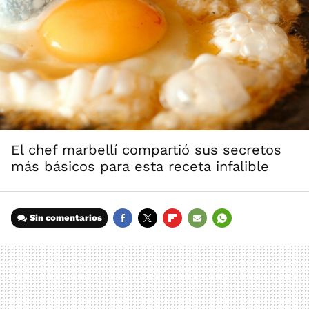
El chef marbellí compartió sus secretos
más básicos para esta receta infalible
Sin comentarios
FACEBOOK
TWITTER
FLIPBOARD
E-
WHATSAPP
MAIL