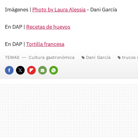
Imágenes |
Photo by Laura Alessia
- Dani García
En DAP |
Recetas de huevos
En DAP |
Tortilla francesa
TEMAS
Cultura gastronómica
Dani García
trucos 
FACEBOOK
TWITTER
FLIPBOARD
E-
WHATSAPP
MAIL