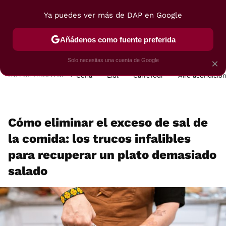
Ya puedes ver más de DAP en Google
MENÚ
NUEVO
Añádenos como fuente preferida
POSTRES
VIAJES
SELECCIÓN
VEGUI
Solo necesitas una cuenta de Google
×
HOY SE HABLA DE
Cena
Lidl
Carrefour
Aire acondicio
Cómo eliminar el exceso de sal de
la comida: los trucos infalibles
para recuperar un plato demasiado
salado