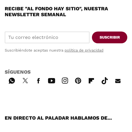
RECIBE "AL FONDO HAY SITIO", NUESTRA
NEWSLETTER SEMANAL
SUSCRIBIR
Suscribiéndote aceptas nuestra
política de privacidad
SÍGUENOS
Wh
Twi
Fac
You
Inst
Pint
Flip
Tikt
E-
ats
tter
ebo
tub
agr
ere
boa
ok
mai
App
ok
e
am
st
rd
l
EN DIRECTO AL PALADAR HABLAMOS DE...