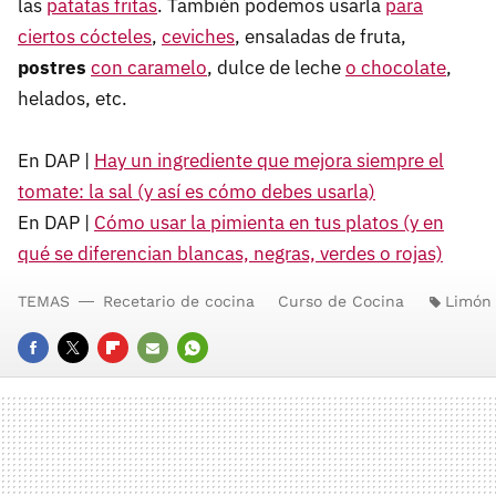
las
patatas fritas
. También podemos usarla
para
ciertos cócteles
,
ceviches
, ensaladas de fruta,
postres
con caramelo
, dulce de leche
o chocolate
,
helados, etc.
En DAP |
Hay un ingrediente que mejora siempre el
tomate: la sal (y así es cómo debes usarla)
En DAP |
Cómo usar la pimienta en tus platos (y en
qué se diferencian blancas, negras, verdes o rojas)
TEMAS
Recetario de cocina
Curso de Cocina
Limón
FACEBOOK
TWITTER
FLIPBOARD
E-
WHATSAPP
MAIL