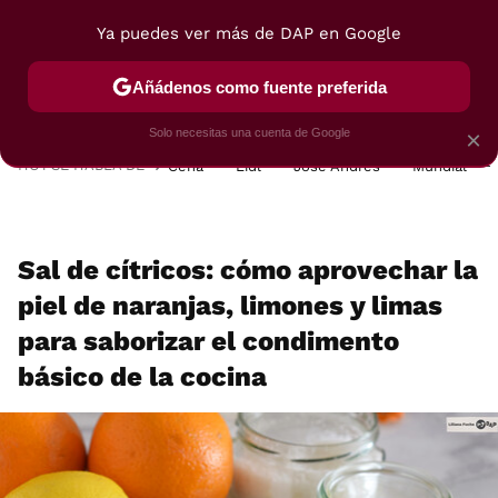
Ya puedes ver más de DAP en Google
MENÚ
NUEVO
Añádenos como fuente preferida
POSTRES
VIAJES
SELECCIÓN
VEGUI
Solo necesitas una cuenta de Google
×
HOY SE HABLA DE
Cena
Lidl
José Andrés
Mundial
Sal de cítricos: cómo aprovechar la
piel de naranjas, limones y limas
para saborizar el condimento
básico de la cocina