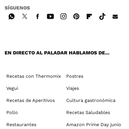
SÍGUENOS
Wh
Twi
Fac
You
Inst
Pint
Flip
Tikt
E-
ats
tter
ebo
tub
agr
ere
boa
ok
mai
App
ok
e
am
st
rd
l
EN DIRECTO AL PALADAR HABLAMOS DE...
Recetas con Thermomix
Postres
Vegui
Viajes
Recetas de Aperitivos
Cultura gastronómica
Pollo
Recetas Saludables
Restaurantes
Amazon Prime Day junio