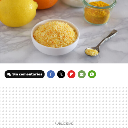
Sin comentarios
FACEBOOK
TWITTER
FLIPBOARD
E-
WHATSAPP
MAIL