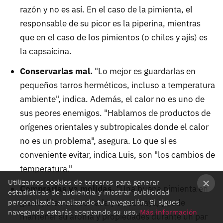
razón y no es así. En el caso de la pimienta, el
responsable de su picor es la piperina, mientras
que en el caso de los pimientos (o chiles y ajís) es
la capsaícina.
Conservarlas mal.
"Lo mejor es guardarlas en
pequeños tarros herméticos, incluso a temperatura
ambiente", indica. Además, el calor no es uno de
sus peores enemigos. "Hablamos de productos de
orígenes orientales y subtropicales donde el calor
no es un problema", asegura. Lo que sí es
conveniente evitar, indica Luis, son "los cambios de
temperatura."
Utilizamos cookies de terceros para generar
Comprarlas ya molidas.
"Una buena pimienta en
estadísticas de audiencia y mostrar publicidad
grano, bien conservada y en su baya, puede
×
personalizada analizando tu navegación. Si sigues
navegando estarás aceptando su uso.
Más información
mantener su aroma y propiedades durante un par