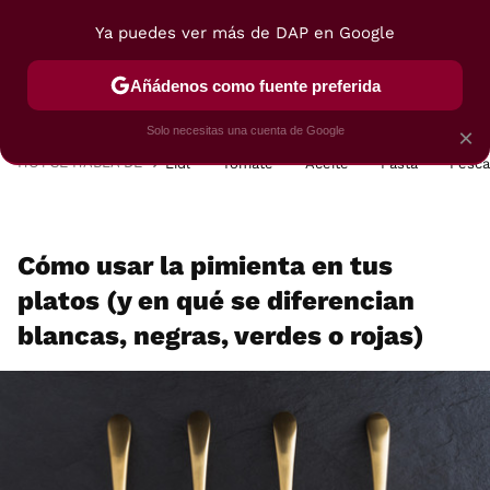
Ya puedes ver más de DAP en Google
MENÚ
NUEVO
Añádenos como fuente preferida
POSTRES
VIAJES
SELECCIÓN
VEGUI
Solo necesitas una cuenta de Google
×
HOY SE HABLA DE
Lidl
Tomate
Aceite
Pasta
Pesc
Cómo usar la pimienta en tus
platos (y en qué se diferencian
blancas, negras, verdes o rojas)