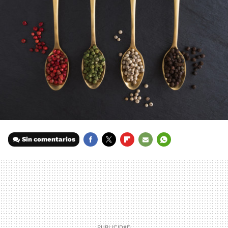
Sin comentarios
FACEBOOK
TWITTER
FLIPBOARD
E-
WHATSAPP
MAIL