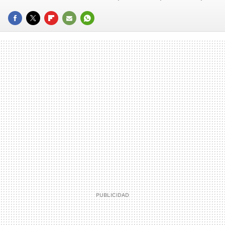
FACEBOOK
TWITTER
FLIPBOARD
E-
WHATSAPP
MAIL