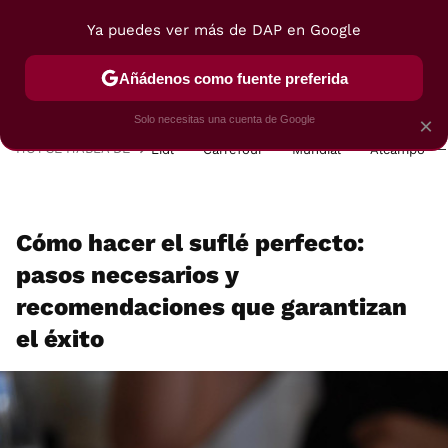
Ya puedes ver más de DAP en Google
MENÚ
NUEVO
Añádenos como fuente preferida
POSTRES
VIAJES
SELECCIÓN
VEGUI
Solo necesitas una cuenta de Google
×
HOY SE HABLA DE
Lidl
Carrefour
Mundial
Alcampo
Cómo hacer el suflé perfecto:
pasos necesarios y
recomendaciones que garantizan
el éxito