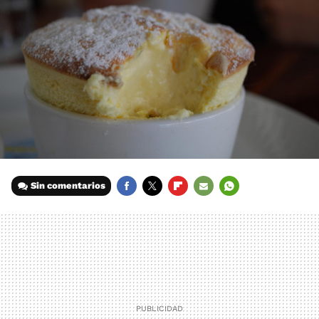
Sin comentarios
FACEBOOK
TWITTER
FLIPBOARD
E-
WHATSAPP
MAIL