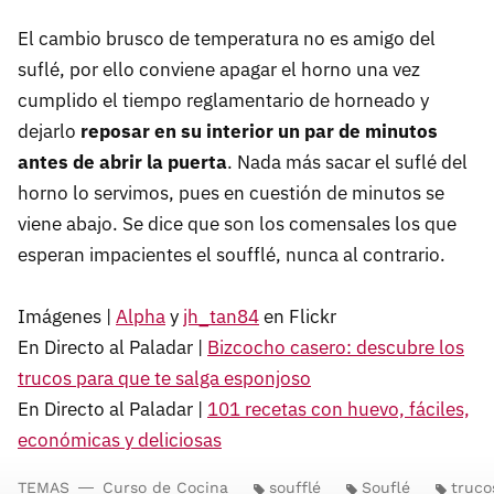
El cambio brusco de temperatura no es amigo del
suflé, por ello conviene apagar el horno una vez
cumplido el tiempo reglamentario de horneado y
dejarlo
reposar en su interior un par de minutos
antes de abrir la puerta
. Nada más sacar el suflé del
horno lo servimos, pues en cuestión de minutos se
viene abajo. Se dice que son los comensales los que
esperan impacientes el soufflé, nunca al contrario.
Imágenes |
Alpha
y
jh_tan84
en Flickr
En Directo al Paladar |
Bizcocho casero: descubre los
trucos para que te salga esponjoso
En Directo al Paladar |
101 recetas con huevo, fáciles,
económicas y deliciosas
TEMAS
Curso de Cocina
soufflé
Souflé
truco