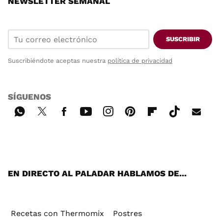
NEWSLETTER SEMANAL
SUSCRIBIR
Suscribiéndote aceptas nuestra
política de privacidad
SÍGUENOS
Wh
Twi
Fac
You
Inst
Pint
Flip
Tikt
E-
ats
tter
ebo
tub
agr
ere
boa
ok
mai
App
ok
e
am
st
rd
l
EN DIRECTO AL PALADAR HABLAMOS DE...
Recetas con Thermomix
Postres