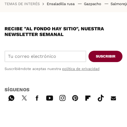
TEMAS DE INTERÉS
Ensaladilla rusa
Gazpacho
Salmore
RECIBE "AL FONDO HAY SITIO", NUESTRA
NEWSLETTER SEMANAL
SUSCRIBIR
Suscribiéndote aceptas nuestra
política de privacidad
SÍGUENOS
Wh
Twi
Fac
You
Inst
Pint
Flip
Tikt
E-
ats
tter
ebo
tub
agr
ere
boa
ok
mai
App
ok
e
am
st
rd
l