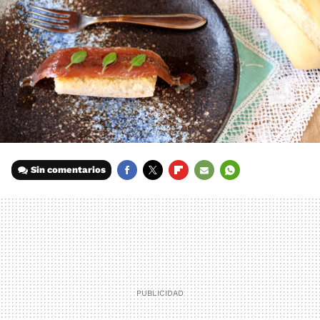
Sin comentarios
FACEBOOK
TWITTER
FLIPBOARD
E-
WHATSAPP
MAIL