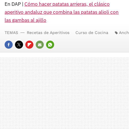
En DAP |
Cómo hacer patatas arrieras, el clásico
aperitivo andaluz que combina las patatas alioli con
las gambas al ajillo
TEMAS
Recetas de Aperitivos
Curso de Cocina
Anch
FACEBOOK
TWITTER
FLIPBOARD
E-
WHATSAPP
MAIL